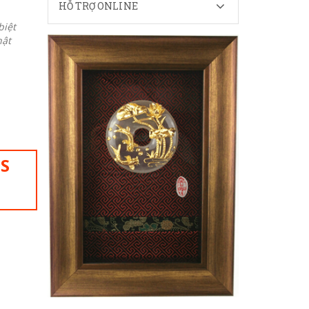
HỖ TRỢ ONLINE
biệt
hật
IS