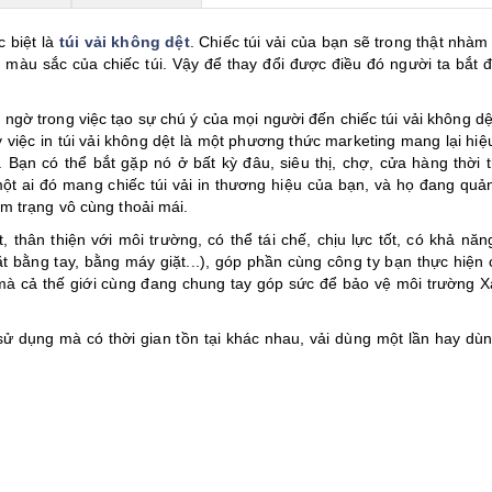
c biệt là
túi vải không dệt
. Chiếc túi vải của bạn sẽ trong thật nhàm
 màu sắc của chiếc túi. Vậy để thay đổi được điều đó người ta bắt đ
ất ngờ trong việc tạo sự chú ý của mọi người đến chiếc túi vải không d
việc in túi vải không dệt là một phương thức marketing mang lại hiệ
. Bạn có thể bắt gặp nó ở bất kỳ đâu, siêu thị, chợ, cửa hàng thời t
ó một ai đó mang chiếc túi vải in thương hiệu của bạn, và họ đang qu
m trạng vô cùng thoải mái.
 thân thiện với môi trường, có thể tái chế, chịu lực tốt, có khả năn
 bằng tay, bằng máy giặt...), góp phần cùng công ty bạn thực hiện 
mà cả thế giới cùng đang chung tay góp sức để bảo vệ môi trường X
sử dụng mà có thời gian tồn tại khác nhau, vải dùng một lần hay dùn
.