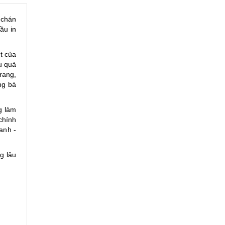
 chán
ầu in
ệt của
u quả
rang,
ảng bá
g làm
chính
anh -
g lâu