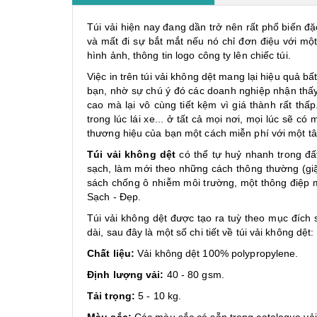
Túi vải hiện nay đang dần trở nên rất phổ biến đặ
và mất đi sự bắt mắt nếu nó chỉ đơn điệu với một
hình ảnh, thông tin logo công ty lên chiếc túi.
Việc in trên túi vải không dệt mang lại hiệu quả b
bạn, nhờ sự chú ý đó các doanh nghiệp nhận thấy 
cao mà lại vô cùng tiết kệm vì giá thành rất thấp
trong lúc lái xe... ở tất cả mọi nơi, mọi lúc sẽ c
thương hiệu của bạn một cách miễn phí với một tâ
Túi vải không dệt
có thể tự huỷ nhanh trong đất,
sạch, làm mới theo những cách thông thường (giặt
sách chống ô nhiễm môi trường, một thông điệp 
Sạch - Đẹp.
Túi vải không dệt được tạo ra tuỳ theo mục đích 
dài, sau đây là một số chi tiết về túi vải không dệt:
Chất liệu:
Vải không dệt 100% polypropylene.
Định lượng vải:
40 - 80 gsm.
Tải trọng:
5 - 10 kg.
Màu sắc:
Các màu sắc có sẵn trong catalogue vải