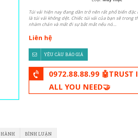
Túi vải hiện nay đang dần trở nên rất phổ biến đặc 
là túi vải không dệt. Chiếc túi vải của bạn sẽ trong t
nhàm chán và mất đi sự bắt mắt nếu nó...
Liên hệ
YÊU CẦU BÁO GIÁ
0972.88.88.99 🤖TRUST 
ALL YOU NEED🤝
O HÀNH
BÌNH LUẬN