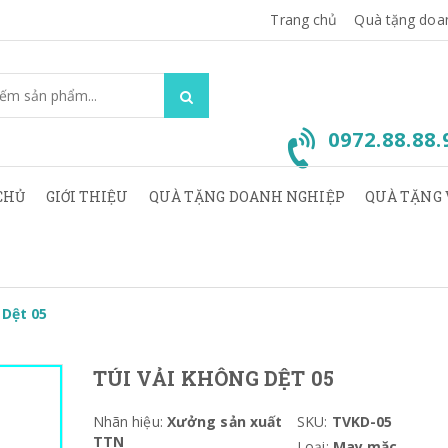
Trang chủ
Quà tặng doa
0972.88.88
CHỦ
GIỚI THIỆU
QUÀ TẶNG DOANH NGHIỆP
QUÀ TẶNG 
 Dệt 05
TÚI VẢI KHÔNG DỆT 05
Nhãn hiệu:
Xưởng sản xuất
SKU:
TVKD-05
TTN
Loại:
May mặc