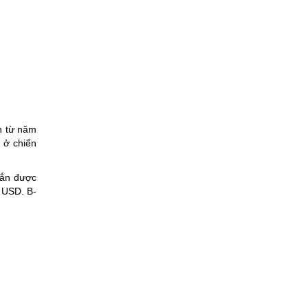
n từ năm
 ở chiến
gắn được
 USD. B-