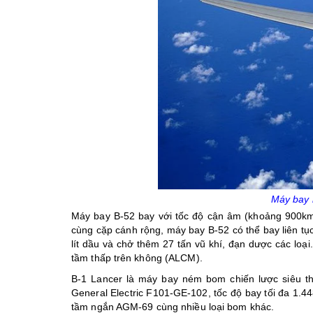
Máy bay 
Máy bay B-52 bay với tốc độ cận âm (khoảng 900km/
cùng cặp cánh rộng, máy bay B-52 có thể bay liên 
lít dầu và chở thêm 27 tấn vũ khí, đạn dược các loạ
tầm thấp trên không (ALCM).
B-1 Lancer là máy bay ném bom chiến lược siêu 
General Electric F101-GE-102, tốc độ bay tối đa 1.4
tầm ngắn AGM-69 cùng nhiều loại bom khác.