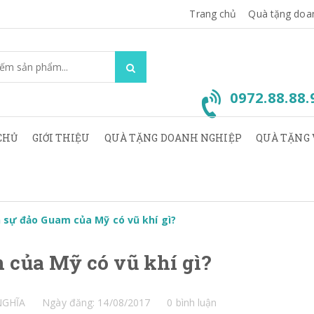
Trang chủ
Quà tặng doa
0972.88.88
CHỦ
GIỚI THIỆU
QUÀ TẶNG DOANH NGHIỆP
QUÀ TẶNG 
 sự đảo Guam của Mỹ có vũ khí gì?
 của Mỹ có vũ khí gì?
NGHĨA
Ngày đăng: 14/08/2017
0 bình luận