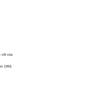
 cột của
ăm 1955.