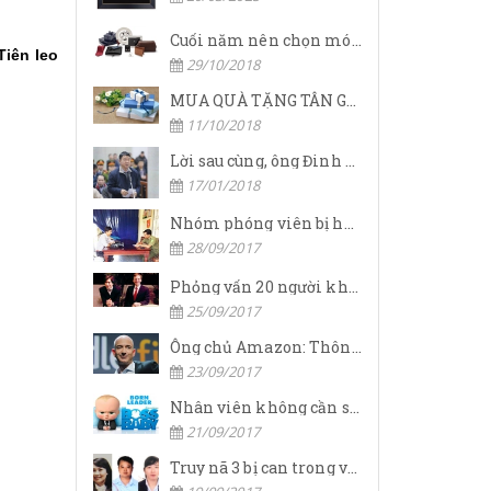
Cuối năm nên chọn món quà gì để tặng khách hàng.
Tiên leo
29/10/2018
MUA QUÀ TẶNG TÂN GIA CẦN TRÁNH NHỮNG GÌ?
11/10/2018
Lời sau cùng, ông Đinh La Thăng nói mình nợ nhân dân quá nhiều
17/01/2018
Nhóm phóng viên bị hành hung khi tác nghiệp
28/09/2017
Phỏng vấn 20 người không đạt, người thứ 21 đã khiến Steve Jobs phải nài nỉ về làm CEO Apple nhờ chiến lược vô cùng thông minh
25/09/2017
Ông chủ Amazon: Thông minh chưa chắc đã thành công
23/09/2017
Nhân viên không cần sếp phải làm bạn với mình, họ muốn lãnh đạo giúp họ đạt được thành công
21/09/2017
Truy nã 3 bị can trong vụ 'bốc hơi' 500 tỷ đồng tại chi nhánh OceanBank Hải Phòng