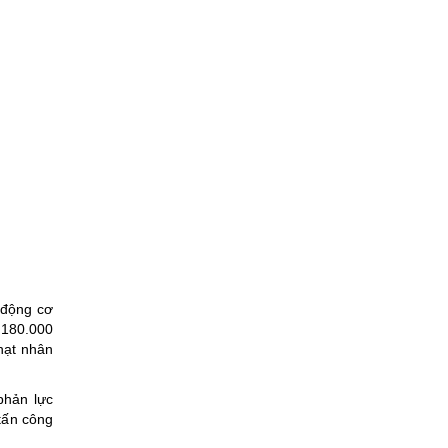
 động cơ
 180.000
hạt nhân
phản lực
tấn công