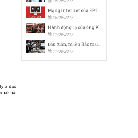
19/09/2017
Mạng internet của FPT bất ngờ "sập" trên diện rộng, số điện thoại tổng đài cũng vô hiệu
16/09/2017
Hành động lạ của ông Kim Jong-un trước ngày "đại nạn"
11/09/2017
Đầu tuần, miền Bắc mưa to, miền Trung nắng nóng
11/09/2017
Mỹ ở đảo
n cứ hải