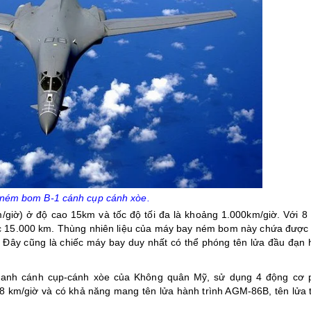
ném bom B-1 cánh cụp cánh xòe.
giờ) ở độ cao 15km và tốc độ tối đa là khoảng 1.000km/giờ. Với 8
tục 15.000 km. Thùng nhiên liệu của máy bay ném bom này chứa được
i. Đây cũng là chiếc máy bay duy nhất có thể phóng tên lửa đầu đạn 
thanh cánh cụp-cánh xòe của Không quân Mỹ, sử dụng 4 động cơ 
48 km/giờ và có khả năng mang tên lửa hành trình AGM-86B, tên lửa 