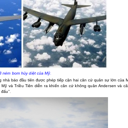
3 ném bom hủy diệt của Mỹ.
ng nhà báo đầu tiên được phép tiếp cận hai căn cứ quân sự lớn của 
 Mỹ và Triều Tiên diễn ra khiến căn cứ không quân Andersen và că
 đấu”.