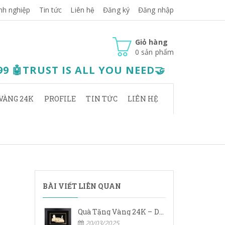
nh nghiệp
Tin tức
Liên hệ
Đăng ký
Đăng nhập
Giỏ hàng
0
sản phẩm
.99 🤖TRUST IS ALL YOU NEED🤝
VÀNG 24K
PROFILE
TIN TỨC
LIÊN HỆ
BÀI VIẾT LIÊN QUAN
Quà Tặng Vàng 24K – Dấu Ấn Sang Trọng, Giá Trị Vĩnh Cửu
20/03/2025