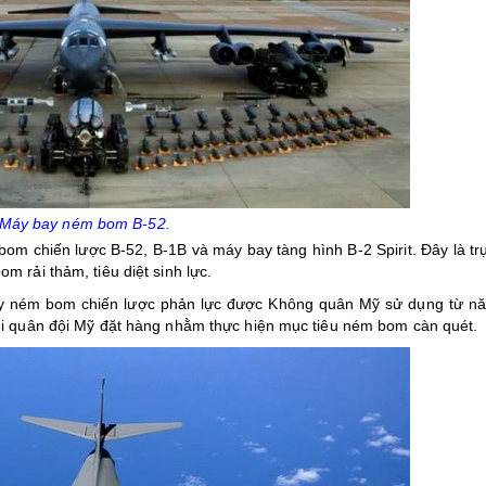
Máy bay ném bom B-52.
 chiến lược B-52, B-1B và máy bay tàng hình B-2 Spirit. Đây là trụ
 rải thảm, tiêu diệt sinh lực.
 bay ném bom chiến lược phản lực được Không quân Mỹ sử dụng từ n
hi quân đội Mỹ đặt hàng nhằm thực hiện mục tiêu ném bom càn quét.