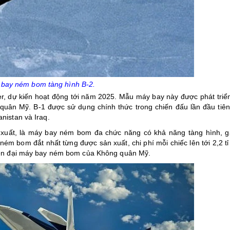
bay ném bom tàng hình B-2.
er, dự kiến hoạt động tới năm 2025. Mẫu máy bay này được phát triể
uân Mỹ. B-1 được sử dụng chính thức trong chiến đấu lần đầu tiên
nistan và Iraq.
 xuất, là máy bay ném bom đa chức năng có khả năng tàng hình, 
m bom đắt nhất từng được sản xuất, chi phí mỗi chiếc lên tới 2,2 tỉ
hiện đại máy bay ném bom của Không quân Mỹ.