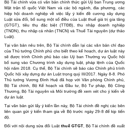
Bộ Tài chính vừa có văn bản chính thức gửi Uỷ ban Trung ương
Mặt trận tổ quốc Việt Nam và các bộ ngành, địa phương, các
hiệp hội doanh nghiệp về việc lấy ý kiến đề cương xây dựng
Luật sửa đổi, bổ sung một số điều của Luật thuế giá trị gia tăng
(GTGT), tiêu thụ đặc biệt (TTĐB), thu nhập doanh nghiệp
(TNDN), thu nhập cá nhân (TNCN) và Thuế Tài nguyên (dự thảo
Luật).
Tại văn bản nêu trên, Bộ Tài chính dẫn lại các văn bản chỉ đạo
của Thủ tướng Chính phủ cho biết theo kế hoạch, dự án luật này
sẽ được trình Chính phủ báo cáo Uỷ ban Thường vụ Quốc hội
bổ sung vào Chương trình xây dựng luật, pháp lệnh của Quốc
hội năm 2018. Cụ thể, Bộ Tài chính sẽ báo cáo Chính phủ trình
Quốc hội xây dựng dự án Luật trọng quý III/2017. Ngày 8-8. Phó
Thủ tướng Vương Đình Huệ đã họp với Văn phòng Chính phủ,
Bộ Tài chính, Bộ Kế hoạch và Đầu tư, Bộ Tư pháp, Bộ Công
Thương, Bộ Tài nguyên và Môi trường đề xem xét cho ý kiến về
dự án luật.
Tại văn bản gửi lấy ý kiến lần này, Bộ Tài chính đề nghị các bên
liên quan gửi ý kiến tham gia về Bộ trước ngày 29-8 để kịp tiến
độ.
Đối với nội dung sửa đổi Luật
thuế GTGT
, Bộ Tài chính đề xuất