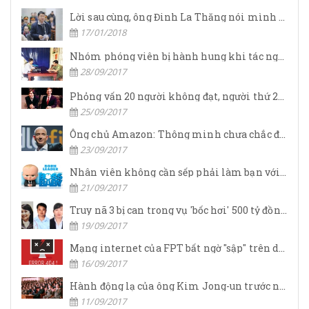
Lời sau cùng, ông Đinh La Thăng nói mình nợ nhân dân quá nhiều
17/01/2018
Nhóm phóng viên bị hành hung khi tác nghiệp
28/09/2017
Phỏng vấn 20 người không đạt, người thứ 21 đã khiến Steve Jobs phải nài nỉ về làm CEO Apple nhờ chiến lược vô cùng thông minh
25/09/2017
Ông chủ Amazon: Thông minh chưa chắc đã thành công
23/09/2017
Nhân viên không cần sếp phải làm bạn với mình, họ muốn lãnh đạo giúp họ đạt được thành công
21/09/2017
Truy nã 3 bị can trong vụ 'bốc hơi' 500 tỷ đồng tại chi nhánh OceanBank Hải Phòng
19/09/2017
Mạng internet của FPT bất ngờ "sập" trên diện rộng, số điện thoại tổng đài cũng vô hiệu
16/09/2017
Hành động lạ của ông Kim Jong-un trước ngày "đại nạn"
11/09/2017