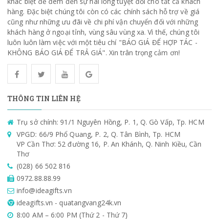
khác biệt để đem đến sự hài lòng tuyệt đối cho tất cả khách
hàng. Đặc biệt chúng tôi còn có các chính sách hỗ trợ về giá
cũng như những ưu đãi về chi phí vận chuyển đối với những
khách hàng ở ngoại tỉnh, vùng sâu vùng xa. Vì thế, chúng tôi
luôn luôn làm việc với một tiêu chí "BÁO GIÁ ĐỂ HỢP TÁC -
KHÔNG BÁO GIÁ ĐỂ TRẢ GIÁ". Xin trân trọng cảm ơn!
THÔNG TIN LIÊN HỆ
Trụ sở chính: 91/1 Nguyên Hồng, P. 1, Q. Gò Vấp, Tp. HCM
VPGD: 66/9 Phổ Quang, P. 2, Q. Tân Bình, Tp. HCM
VP Cần Thơ: 52 đường 16, P. An Khánh, Q. Ninh Kiều, Cần
Thơ
(028) 66 502 816
0972.88.88.99
info@ideagifts.vn
ideagifts.vn - quatangvang24k.vn
8:00 AM – 6:00 PM (Thứ 2 - Thứ 7)