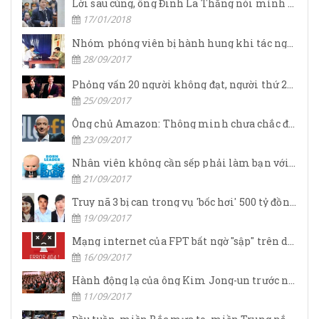
Lời sau cùng, ông Đinh La Thăng nói mình nợ nhân dân quá nhiều
17/01/2018
Nhóm phóng viên bị hành hung khi tác nghiệp
28/09/2017
Phỏng vấn 20 người không đạt, người thứ 21 đã khiến Steve Jobs phải nài nỉ về làm CEO Apple nhờ chiến lược vô cùng thông minh
25/09/2017
Ông chủ Amazon: Thông minh chưa chắc đã thành công
23/09/2017
Nhân viên không cần sếp phải làm bạn với mình, họ muốn lãnh đạo giúp họ đạt được thành công
21/09/2017
Truy nã 3 bị can trong vụ 'bốc hơi' 500 tỷ đồng tại chi nhánh OceanBank Hải Phòng
19/09/2017
Mạng internet của FPT bất ngờ "sập" trên diện rộng, số điện thoại tổng đài cũng vô hiệu
16/09/2017
Hành động lạ của ông Kim Jong-un trước ngày "đại nạn"
11/09/2017