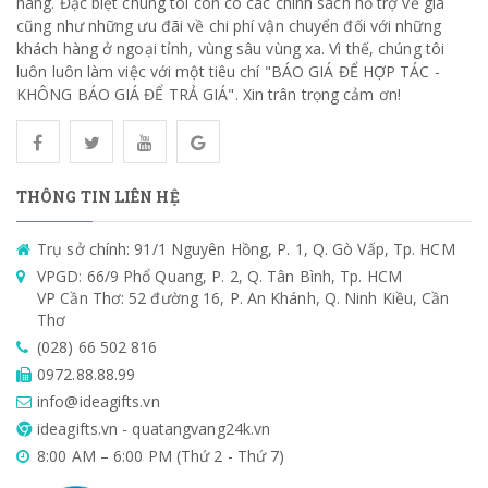
hàng. Đặc biệt chúng tôi còn có các chính sách hỗ trợ về giá
cũng như những ưu đãi về chi phí vận chuyển đối với những
khách hàng ở ngoại tỉnh, vùng sâu vùng xa. Vì thế, chúng tôi
luôn luôn làm việc với một tiêu chí "BÁO GIÁ ĐỂ HỢP TÁC -
KHÔNG BÁO GIÁ ĐỂ TRẢ GIÁ". Xin trân trọng cảm ơn!
THÔNG TIN LIÊN HỆ
Trụ sở chính: 91/1 Nguyên Hồng, P. 1, Q. Gò Vấp, Tp. HCM
VPGD: 66/9 Phổ Quang, P. 2, Q. Tân Bình, Tp. HCM
VP Cần Thơ: 52 đường 16, P. An Khánh, Q. Ninh Kiều, Cần
Thơ
(028) 66 502 816
0972.88.88.99
info@ideagifts.vn
ideagifts.vn - quatangvang24k.vn
8:00 AM – 6:00 PM (Thứ 2 - Thứ 7)