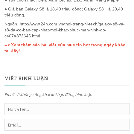
● Tùy chọn màu: Đen, Xám Orchid, Bạc, Xanh, Vàng Maple
● Giá bán Galaxy S8 là 18,49 triệu đồng; Galaxy S8+ là 20,49
triệu đồng.
Nguồn: http://www.24h.com.vn/thoi-trang-hi-tech/galaxy-s8-va-
s8-da-co-ban-cap-nhat-moi-khac-phuc-man-hinh-do-
c407a873645.html
--> Xem thêm các bài viết của mục tin hot trong ngày khác
tại đây!
VIẾT BÌNH LUẬN
Email sẽ không công khai khi bạn đăng bình luận