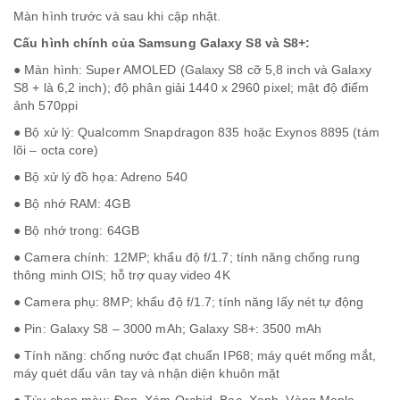
Màn hình trước và sau khi cập nhật.
Cấu hình chính của
Samsung Galaxy S8
và S8+:
● Màn hình: Super AMOLED (Galaxy S8 cỡ 5,8 inch và Galaxy
S8 + là 6,2 inch); độ phân giải 1440 x 2960 pixel; mật độ điểm
ảnh 570ppi
● Bộ xử lý: Qualcomm Snapdragon 835 hoặc Exynos 8895 (tám
lõi – octa core)
● Bộ xử lý đồ họa: Adreno 540
● Bộ nhớ RAM: 4GB
● Bộ nhớ trong: 64GB
● Camera chính: 12MP; khẩu độ f/1.7; tính năng chống rung
thông minh OIS; hỗ trợ quay video 4K
● Camera phụ: 8MP; khẩu độ f/1.7; tính năng lấy nét tự động
● Pin: Galaxy S8 – 3000 mAh; Galaxy S8+: 3500 mAh
● Tính năng: chống nước đạt chuẩn IP68; máy quét mống mắt,
máy quét dấu vân tay và nhận diện khuôn mặt