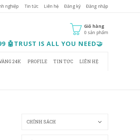
nh nghiệp
Tin tức
Liên hệ
Đăng ký
Đăng nhập
Giỏ hàng
0
sản phẩm
.99 🤖TRUST IS ALL YOU NEED🤝
VÀNG 24K
PROFILE
TIN TỨC
LIÊN HỆ
CHÍNH SÁCH