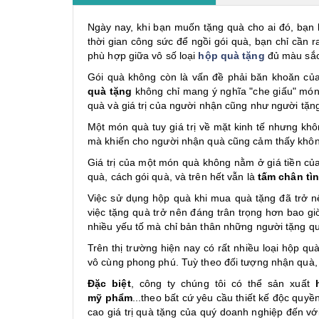
Ngày nay, khi bạn muốn tặng quà cho ai đó, bạn k
thời gian công sức để ngồi gói quà, bạn chỉ cần
phù hợp giữa vô số loại
hộp quà tặng
đủ màu sắc,
Gói quà không còn là vấn đề phải băn khoăn của
quà tặng
không chỉ mang ý nghĩa "che giấu" món 
quà và giá trị của người nhận cũng như người tặ
Một món quà tuy giá trị về mặt kinh tế nhưng khô
mà khiến cho người nhận quà cũng cảm thấy không
Giá trị của một món quà không nằm ở giá tiền của 
quà, cách gói quà, và trên hết vẫn là
tấm chân tì
Việc sử dụng hộp quà khi mua quà tặng đã trở n
việc tặng quà trở nên đáng trân trọng hơn bao gi
nhiều yếu tố mà chỉ bản thân những người tặng qu
Trên thị trường hiện nay có rất nhiều loại hộp q
vô cùng phong phú. Tuỳ theo đối tượng nhận quà, 
Đặc biệt
, công ty chúng tôi có thể sản xuất
mỹ phẩm
...theo bất cứ yêu cầu thiết kế độc quy
cao giá trị quà tặng của quý doanh nghiệp đến vớ