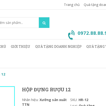
Trang chủ
Quà tặng doa
0972.88.88
CHỦ
GIỚI THIỆU
QUÀ TẶNG DOANH NGHIỆP
QUÀ TẶNG 
 12
HỘP ĐỰNG RƯỢU 12
Nhãn hiệu:
Xưởng sản xuất
SKU:
HR-12
TTN
Loại:
Quà tặng