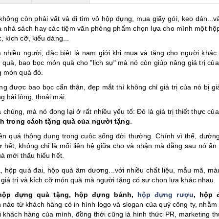
hông còn phải vất vả đi tìm vỏ hộp đựng, mua giấy gói, keo dán...v
 ra nhà sách hay các tiệm văn phòng phẩm chọn lựa cho mình một hộ
 kích cỡ, kiểu dáng...
 nhiều người, đặc biệt là nam giới khi mua và tặng cho người khác
quà, bao bọc món quà cho "lịch sự" mà nó còn giúp nâng giá trị củ
ng món quà đó.
ng được bao bọc cẩn thận, đẹp mắt thì không chỉ giá trị của nó bị gi
 hài lòng, thoải mái.
chúng, mà nó đong lại ở rất nhiều yếu tố: Đó là giá trị thiết thực củ
nh trong cách tặng quà của người tặng
.
ên quá thông dụng trong cuộc sống đời thường. Chính vì thế, dườn
ờ hết, không chỉ là mối liên hệ giữa cho và nhận mà đằng sau nó ẩn
à mới thấu hiểu hết.
uà, hộp quà đai, hộp quà âm dương...với nhiều chất liệu, mẫu mã, mà
giá trị và kích cỡ món quà mà người tặng có sự chọn lựa khác nhau.
hộp đựng quà tặng, hộp đựng bánh,
hộp đựng rượu
, hộp 
ền nào từ khách hàng có in hình logo và slogan của quý công ty, nhằm
i khách hàng của mình, đồng thời cũng là hình thức PR, marketing t