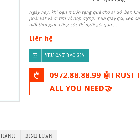
Ngày nay, khi bạn muốn tặng quà cho ai đó, bạn kh
phải vất vả đi tìm vỏ hộp đựng, mua giấy gói, keo dá
mất thời gian công sức để ngồi gói quà,...
Liên hệ
YÊU CẦU BÁO GIÁ
0972.88.88.99 🤖TRUST 
ALL YOU NEED🤝
O HÀNH
BÌNH LUẬN