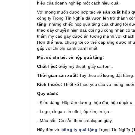
hiệu của doanh nghiệp một cách hiệu quả.
Với mong muốn được hợp tác và
sản xuất hộp q
công ty Trọng Tín Nghĩa đã vươn lên trở thành côn
tặng
, những chiếc hộp quà tặng của chúng tôi đượ
theo dây chuyền hiện đại, đội ngũ công nhân có t
thẩm mỹ cao gây được ấn tượng mạnh với khách 
Hơn thế nữa, chúng tôi có thể đáp ứng được nhữ
gấp với chi phí cạnh tranh nhất.
Một số chi tiết về hộp quà tặng:
Chất liệu:
Giấy mỹ thuật, giấy carton...
Thời gian sản xuất:
Tuỳ theo số lượng đặt hàng.
Kích thước:
Thiết kế theo yêu cầu và mong muốn
Quy cách:
- Kiểu dáng: Hộp âm dương, hộp đai, hộp duplex..
- Logo, slogan: In offet, ép kim, in lụa...
- Màu sắc: Có sẵn theo catalogue giấy.
Hãy đến với
công ty quà tặng
Trọng Tín Nghĩa (T