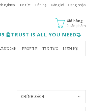
nh nghiệp
Tin tức
Liên hệ
Đăng ký
Đăng nhập
Giỏ hàng
0
sản phẩm
.99 🤖TRUST IS ALL YOU NEED🤝
VÀNG 24K
PROFILE
TIN TỨC
LIÊN HỆ
CHÍNH SÁCH