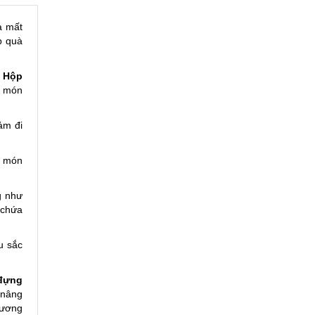
à mất
p quà
.
Hộp
a món
ảm đi
a món
g như
 chứa
u sắc
đựng
 nâng
hương