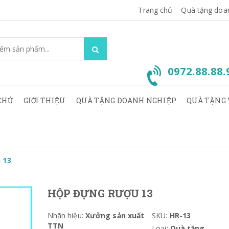
Trang chủ
Quà tặng doa
0972.88.88
CHỦ
GIỚI THIỆU
QUÀ TẶNG DOANH NGHIỆP
QUÀ TẶNG 
 13
HỘP ĐỰNG RƯỢU 13
Nhãn hiệu:
Xưởng sản xuất
SKU:
HR-13
TTN
Loại:
Quà tặng