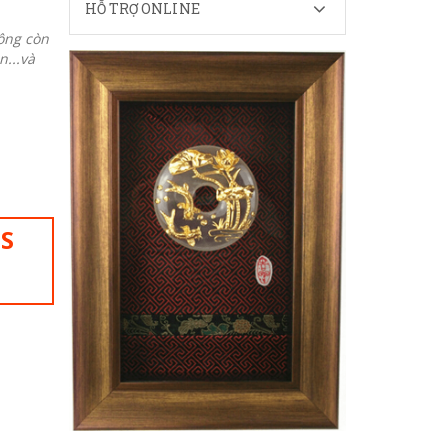
HỖ TRỢ ONLINE
ông còn
n...và
IS