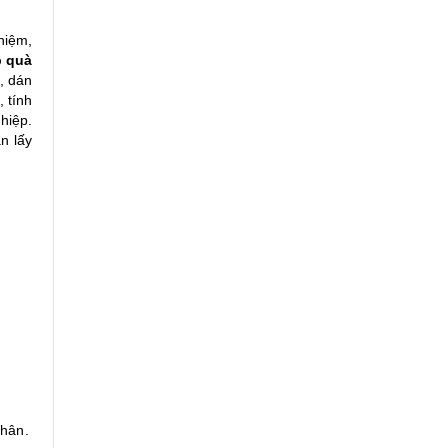
hiệm,
 quà
, dán
 tính
hiệp.
n lấy
thân.