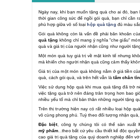
Ngày nay, khi bạn muốn tặng quà cho ai đó, bạn k
thời gian công sức để ngồi gói quà, bạn chỉ cần
phù hợp giữa vô số loại
hộp quà tặng
đủ màu sắc,
Gói quà không còn là vấn đề phải băn khoăn của
quà tặng
không chỉ mang ý nghĩa "che giấu" món 
quà và giá trị của người nhận cũng như người tặ
Một món quà tuy giá trị về mặt kinh tế nhưng khô
mà khiến cho người nhận quà cũng cảm thấy không
Giá trị của một món quà không nằm ở giá tiền của 
quà, cách gói quà, và trên hết vẫn là
tấm chân tì
Việc sử dụng hộp quà khi mua quà tặng đã trở n
việc tặng quà trở nên đáng trân trọng hơn bao gi
nhiều yếu tố mà chỉ bản thân những người tặng qu
Trên thị trường hiện nay có rất nhiều loại hộp q
vô cùng phong phú. Tuỳ theo đối tượng nhận quà, 
Đặc biệt
, công ty chúng tôi có thể sản xuất
mỹ phẩm
...theo bất cứ yêu cầu thiết kế độc quy
cao giá trị quà tặng của quý doanh nghiệp đến vớ