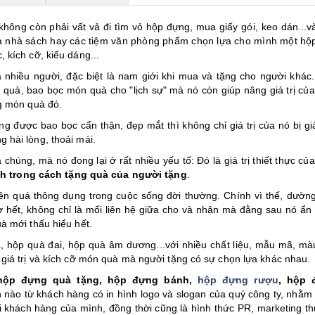
hông còn phải vất vả đi tìm vỏ hộp đựng, mua giấy gói, keo dán...v
 ra nhà sách hay các tiệm văn phòng phẩm chọn lựa cho mình một hộ
 kích cỡ, kiểu dáng...
 nhiều người, đặc biệt là nam giới khi mua và tặng cho người khác
quà, bao bọc món quà cho "lịch sự" mà nó còn giúp nâng giá trị củ
ng món quà đó.
ng được bao bọc cẩn thận, đẹp mắt thì không chỉ giá trị của nó bị gi
 hài lòng, thoải mái.
chúng, mà nó đong lại ở rất nhiều yếu tố: Đó là giá trị thiết thực củ
nh trong cách tặng quà của người tặng
.
ên quá thông dụng trong cuộc sống đời thường. Chính vì thế, dườn
ờ hết, không chỉ là mối liên hệ giữa cho và nhận mà đằng sau nó ẩn
à mới thấu hiểu hết.
uà, hộp quà đai, hộp quà âm dương...với nhiều chất liệu, mẫu mã, mà
giá trị và kích cỡ món quà mà người tặng có sự chọn lựa khác nhau.
hộp đựng quà tặng, hộp đựng bánh,
hộp đựng rượu
, hộp 
ền nào từ khách hàng có in hình logo và slogan của quý công ty, nhằm
i khách hàng của mình, đồng thời cũng là hình thức PR, marketing t