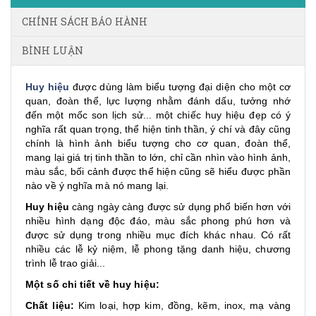
CHÍNH SÁCH BẢO HÀNH
BÌNH LUẬN
Huy hiệu
được dùng làm biểu tượng đại diện cho một cơ
quan, đoàn thể, lực lượng nhằm đánh dấu, tưởng nhớ
đến một mốc son lịch sử... một chiếc huy hiệu đẹp có ý
nghĩa rất quan trọng, thể hiện tinh thần, ý chí và đây cũng
chính là hình ảnh biểu tượng cho cơ quan, đoàn thể,
mang lại giá trị tinh thần to lớn, chỉ cần nhìn vào hình ảnh,
màu sắc, bối cảnh được thể hiện cũng sẽ hiểu được phần
nào về ý nghĩa mà nó mang lại.
Huy hiệu
càng ngày càng được sử dụng phổ biến hơn với
nhiều hình dạng độc đáo, màu sắc phong phú hơn và
được sử dụng trong nhiều mục đích khác nhau. Có rất
nhiều các lễ kỷ niệm, lễ phong tặng danh hiệu, chương
trình lễ trao giải...
Một số chi tiết về huy hiệu:
Chất liệu:
Kim loại, hợp kim, đồng, kẽm, inox, mạ vàng