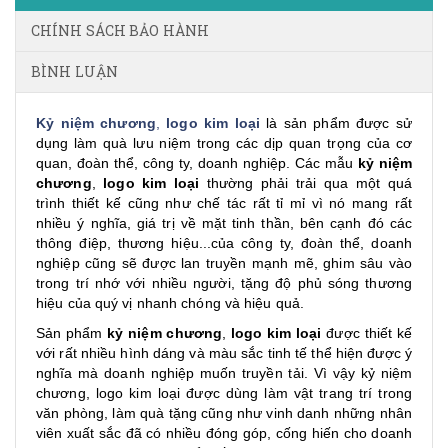
CHÍNH SÁCH BẢO HÀNH
BÌNH LUẬN
Kỷ niệm chương
,
logo kim loại
là sản phẩm được sử
dụng làm quà lưu niệm trong các dịp quan trọng của cơ
quan, đoàn thể, công ty, doanh nghiệp. Các mẫu
kỷ niệm
chương
,
logo kim loại
thường phải trải qua một quá
trình thiết kế cũng như chế tác rất tỉ mỉ vì nó mang rất
nhiều ý nghĩa, giá trị về mặt tinh thần, bên cạnh đó các
thông điệp, thương hiệu...của công ty, đoàn thể, doanh
nghiệp cũng sẽ được lan truyền mạnh mẽ, ghim sâu vào
trong trí nhớ với nhiều người, tặng độ phủ sóng thương
hiệu của quý vị nhanh chóng và hiệu quả.
Sản phẩm
kỷ niệm chương
,
logo kim loại
được thiết kế
với rất nhiều hình dáng và màu sắc tinh tế thể hiện được ý
nghĩa mà doanh nghiệp muốn truyền tải. Vì vậy kỷ niệm
chương, logo kim loại được dùng làm vật trang trí trong
văn phòng, làm quà tặng cũng như vinh danh những nhân
viên xuất sắc đã có nhiều đóng góp, cống hiến cho doanh