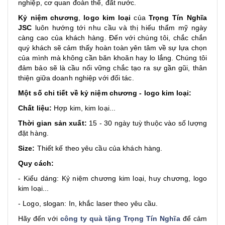
nghiệp, cơ quan đoàn thể, đất nước.
Kỷ niệm chương
,
logo kim loại
của
Trọng Tín Nghĩa
JSC
luôn hướng tới nhu cầu và thị hiếu thẩm mỹ ngày
càng cao của khách hàng. Đến với chúng tôi, chắc chắn
quý khách sẽ cảm thấy hoàn toàn yên tâm về sự lựa chọn
của mình mà không cần băn khoăn hay lo lắng. Chúng tôi
đảm bảo sẽ là cầu nối vững chắc tạo ra sự gần gũi, thân
thiện giữa doanh nghiệp với đối tác.
Một số chi tiết về kỷ niệm chương - logo kim loại:
Chất liệu:
Hợp kim, kim loại...
Thời gian sản xuất:
15 - 30 ngày tuỳ thuộc vào số lượng
đặt hàng.
Size:
Thiết kế theo yêu cầu của khách hàng.
Quy cách:
- Kiểu dáng: Kỷ niệm chương kim loại, huy chương, logo
kim loại...
- Logo, slogan: In, khắc laser theo yêu cầu.
Hãy đến với
công ty quà tặng Trọng Tín Nghĩa
để cảm