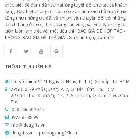
khác biệt để đem đến sự hài lòng tuyệt đối cho tất cả khách
hàng. Đặc biệt chúng tôi còn có các chính sách hỗ trợ về giá
cũng như những ưu đãi về chi phí vận chuyển đối với những
khách hàng ở ngoại tỉnh, vùng sâu vùng xa. Vì thế, chúng tôi
luôn luôn làm việc với một tiêu chí "BÁO GIÁ ĐỂ HỢP TÁC -
KHÔNG BÁO GIÁ ĐỂ TRẢ GIÁ". Xin trân trọng cảm ơn!
THÔNG TIN LIÊN HỆ
Trụ sở chính: 91/1 Nguyên Hồng, P. 1, Q. Gò Vấp, Tp. HCM
VPGD: 66/9 Phổ Quang, P. 2, Q. Tân Bình, Tp. HCM
VP Cần Thơ: 52 đường 16, P. An Khánh, Q. Ninh Kiều, Cần
Thơ
(028) 66 502 816
0972.88.88.99
info@ideagifts.vn
ideagifts.vn - quatangvang24k.vn