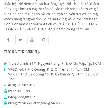
khác biệt để đem đến sự hài lòng tuyệt đối cho tất cả khách
hàng. Đặc biệt chúng tôi còn có các chính sách hỗ trợ về giá
cũng như những ưu đãi về chi phí vận chuyển đối với những
khách hàng ở ngoại tỉnh, vùng sâu vùng xa. Vì thế, chúng tôi
luôn luôn làm việc với một tiêu chí "BÁO GIÁ ĐỂ HỢP TÁC -
KHÔNG BÁO GIÁ ĐỂ TRẢ GIÁ". Xin trân trọng cảm ơn!
THÔNG TIN LIÊN HỆ
Trụ sở chính: 91/1 Nguyên Hồng, P. 1, Q. Gò Vấp, Tp. HCM
VPGD: 66/9 Phổ Quang, P. 2, Q. Tân Bình, Tp. HCM
VP Cần Thơ: 52 đường 16, P. An Khánh, Q. Ninh Kiều, Cần
Thơ
(028) 66 502 816
0972.88.88.99
info@ideagifts.vn
ideagifts.vn - quatangvang24k.vn