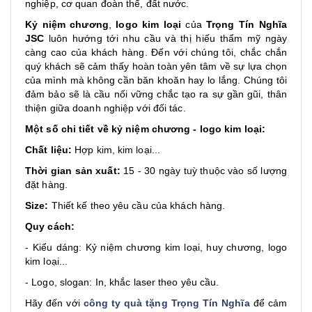
nghiệp, cơ quan đoàn thể, đất nước.
Kỷ niệm chương
,
logo kim loại
của
Trọng Tín Nghĩa
JSC
luôn hướng tới nhu cầu và thị hiếu thẩm mỹ ngày
càng cao của khách hàng. Đến với chúng tôi, chắc chắn
quý khách sẽ cảm thấy hoàn toàn yên tâm về sự lựa chọn
của mình mà không cần băn khoăn hay lo lắng. Chúng tôi
đảm bảo sẽ là cầu nối vững chắc tạo ra sự gần gũi, thân
thiện giữa doanh nghiệp với đối tác.
Một số chi tiết về kỷ niệm chương - logo kim loại:
Chất liệu:
Hợp kim, kim loại...
Thời gian sản xuất:
15 - 30 ngày tuỳ thuộc vào số lượng
đặt hàng.
Size:
Thiết kế theo yêu cầu của khách hàng.
Quy cách:
- Kiểu dáng: Kỷ niệm chương kim loại, huy chương, logo
kim loại...
- Logo, slogan: In, khắc laser theo yêu cầu.
Hãy đến với
công ty quà tặng Trọng Tín Nghĩa
để cảm