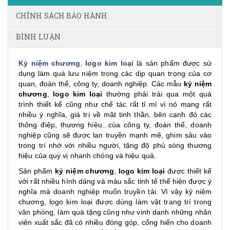
CHÍNH SÁCH BẢO HÀNH
BÌNH LUẬN
Kỷ niệm chương
,
logo kim loại
là sản phẩm được sử
dụng làm quà lưu niệm trong các dịp quan trọng của cơ
quan, đoàn thể, công ty, doanh nghiệp. Các mẫu
kỷ niệm
chương
,
logo kim loại
thường phải trải qua một quá
trình thiết kế cũng như chế tác rất tỉ mỉ vì nó mang rất
nhiều ý nghĩa, giá trị về mặt tinh thần, bên cạnh đó các
thông điệp, thương hiệu...của công ty, đoàn thể, doanh
nghiệp cũng sẽ được lan truyền mạnh mẽ, ghim sâu vào
trong trí nhớ với nhiều người, tặng độ phủ sóng thương
hiệu của quý vị nhanh chóng và hiệu quả.
Sản phẩm
kỷ niệm chương
,
logo kim loại
được thiết kế
với rất nhiều hình dáng và màu sắc tinh tế thể hiện được ý
nghĩa mà doanh nghiệp muốn truyền tải. Vì vậy kỷ niệm
chương, logo kim loại được dùng làm vật trang trí trong
văn phòng, làm quà tặng cũng như vinh danh những nhân
viên xuất sắc đã có nhiều đóng góp, cống hiến cho doanh