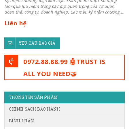
Kỷ niệm chương, logo kim loại là sản phẩm được sử dụng
làm quà lưu niệm trong các dịp quan trọng của cơ quan,
đoàn thể, công ty, doanh nghiệp. Các mẫu kỷ niệm chương,...
Liên hệ
YÊU CẦU BÁO GIÁ
0972.88.88.99 🤖TRUST IS
ALL YOU NEED🤝
THÔNG TIN SẢN PHẨM
CHÍNH SÁCH BẢO HÀNH
BÌNH LUẬN