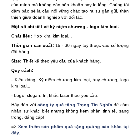
của mình mà không cần băn khoăn hay lo lắng. Chúng tôi
đảm bảo sẽ là cầu nối vững chắc tạo ra sự gần gũi, thân
thiện giữa doanh nghiệp với đối tác.
Một số chi tiết về kỷ niệm chương - logo kim loại:
Chất liệu:
Hợp kim, kim loại...
Thời gian sản xuất:
15 - 30 ngày tuỳ thuộc vào số lượng
đặt hàng.
Size:
Thiết kế theo yêu cầu của khách hàng.
Quy cách:
- Kiểu dáng: Kỷ niệm chương kim loại, huy chương, logo
kim loại...
- Logo, slogan: In, khắc laser theo yêu cầu.
Hãy đến với
công ty quà tặng Trọng Tín Nghĩa
để cảm
nhận sự khác biệt nhưng không kém phần tinh tế, sang
trọng, đẳng cấp!
=>
Xem thêm sản phẩm quà tặng quảng cáo khác tại
đây
.