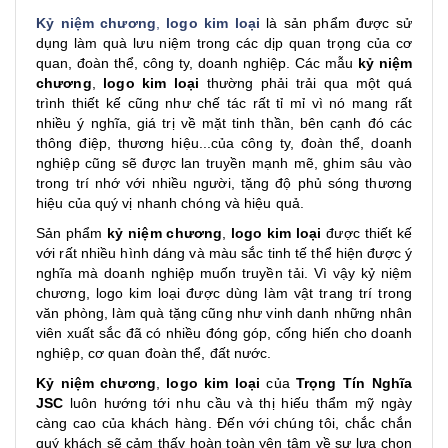
Kỷ niệm chương
,
logo kim loại
là sản phẩm được sử
dụng làm quà lưu niệm trong các dịp quan trọng của cơ
quan, đoàn thể, công ty, doanh nghiệp. Các mẫu
kỷ niệm
chương
,
logo kim loại
thường phải trải qua một quá
trình thiết kế cũng như chế tác rất tỉ mỉ vì nó mang rất
nhiều ý nghĩa, giá trị về mặt tinh thần, bên cạnh đó các
thông điệp, thương hiệu...của công ty, đoàn thể, doanh
nghiệp cũng sẽ được lan truyền mạnh mẽ, ghim sâu vào
trong trí nhớ với nhiều người, tặng độ phủ sóng thương
hiệu của quý vị nhanh chóng và hiệu quả.
Sản phẩm
kỷ niệm chương
,
logo kim loại
được thiết kế
với rất nhiều hình dáng và màu sắc tinh tế thể hiện được ý
nghĩa mà doanh nghiệp muốn truyền tải. Vì vậy kỷ niệm
chương, logo kim loại được dùng làm vật trang trí trong
văn phòng, làm quà tặng cũng như vinh danh những nhân
viên xuất sắc đã có nhiều đóng góp, cống hiến cho doanh
nghiệp, cơ quan đoàn thể, đất nước.
Kỷ niệm chương
,
logo kim loại
của
Trọng Tín Nghĩa
JSC
luôn hướng tới nhu cầu và thị hiếu thẩm mỹ ngày
càng cao của khách hàng. Đến với chúng tôi, chắc chắn
quý khách sẽ cảm thấy hoàn toàn yên tâm về sự lựa chọn