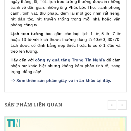
ngày tháng, lễ, Tết...lịch treo tường thường được in những
tranh vẽ dân gian, những ông Phúc Lộc Thọ, tranh phong
cảnh, tĩnh vật, thư pháp...đem lại một góc nhìn rất riêng,
rất dân tộc, rất truyền thống trong mỗi nhà hoặc văn
phòng công ty.
Lịch treo tường
bao gồm các loại: lịch 1 tờ, 5 tờ, 7 tờ
hoặc 13 tờ với kích thước thường dùng là 40x60, 30x70.
Lịch được cố định bằng nẹp thiếc hoặc lò xo ở 1 đầu và
treo lên tường.
Hãy đến với
công ty quà tặng Trọng Tín Nghĩa
để cảm
nhận sự khác biệt nhưng không kém phần tinh tế, sang
trọng, đẳng cấp!
=>
Xem thêm sản phẩm giấy và in ấn khác tại đây
.
SẢN PHẨM LIÊN QUAN