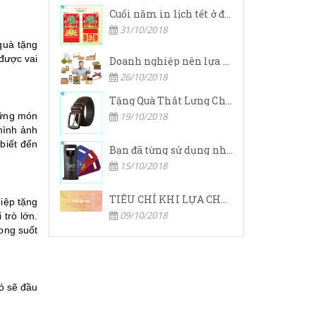
Cuối năm in lịch tết ở đâu rẻ và đẹp.
31/10/2018
quà tặng
được vai
Doanh nghiệp nên lựa chọn quà tặng cho khách hàng ở đâu?
26/10/2018
Tặng Quà Thắt Lưng Cho Nam Giới Có Ý Nghĩa Gì
hững món
19/10/2018
hình ảnh
biết đến
Bạn đã từng sử dụng nhiều túi xách, túi hàng hiệu,… nhưng bạn đã bao giờ nghe đến túi vải không dệt chưa?
15/10/2018
TIÊU CHÍ KHI LỰA CHỌN QUÀ TẶNG TRI ÂN KHÁCH HÀNG
hiệp tặng
09/10/2018
trò lớn.
ong suốt
ó sẽ đầu