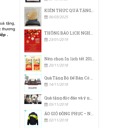
KIẾN THỨC QUÀ TẶNG DOANH NGHIỆP
06/03/2025
uà tặng,
c thương
THÔNG BÁO LỊCH NGHỈ TẾT NGUYÊN ĐÁN 2019
ệp .
23/01/2019
Nên chọn In lịch tết 2019 độc quyền hay có sẵn?
20/11/2018
Quà Tặng Bộ Để Bàn Có Ý Nhgĩa Thế Nào.
14/11/2018
Quà tặng độc đáo và ý nghĩa dành cho nhân viên dịp tết.
05/11/2018
ÁO GIÓ ĐỒNG PHỤC – NÂNG THƯƠNG HIỆU DOANH NGHIỆP LÊN TẦM CAO MỚI
02/11/2018