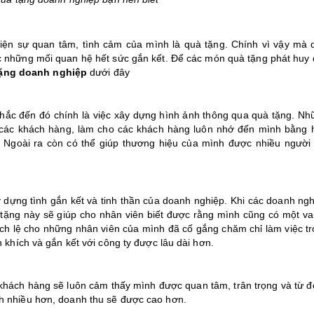
iện sự quan tâm, tình cảm của mình là quà tặng. Chính vì vậy mà 
 những mối quan hệ hết sức gắn kết. Để các món quà tặng phát huy 
 tặng doanh nghiệp
dưới đây
nhắc đến đó chính là việc xây dựng hình ảnh thông qua quà tặng. N
i các khách hàng, làm cho các khách hàng luôn nhớ đến mình bằng 
. Ngoài ra còn có thể giúp thương hiệu của mình được nhiều người 
y dựng tình gắn kết và tinh thần của doanh nghiệp. Khi các doanh ng
ặng này sẽ giúp cho nhân viên biết được rằng mình cũng có một vai 
ch lệ cho những nhân viên của mình đã cố gắng chăm chỉ làm việc tr
 khích và gắn kết với công ty được lâu dài hơn.
khách hàng sẽ luôn cảm thấy mình được quan tâm, trân trọng và từ đ
h nhiều hơn, doanh thu sẽ được cao hơn.