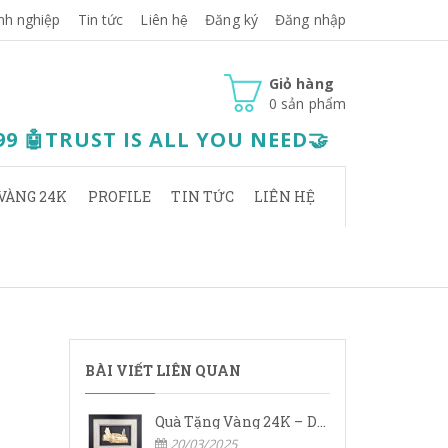
nh nghiệp
Tin tức
Liên hệ
Đăng ký
Đăng nhập
Giỏ hàng
0
sản phẩm
.99 🤖TRUST IS ALL YOU NEED🤝
VÀNG 24K
PROFILE
TIN TỨC
LIÊN HỆ
BÀI VIẾT LIÊN QUAN
Quà Tặng Vàng 24K – Dấu Ấn Sang Trọng, Giá Trị Vĩnh Cửu
20/03/2025