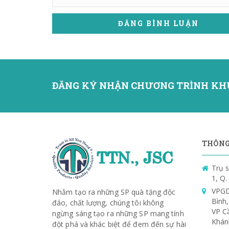
ĐĂNG BÌNH LUẬN
ĐĂNG KÝ NHẬN CHƯƠNG TRÌNH KH
THÔNG 
Trụ s
1, Q
VPGD
Nhằm tạo ra những SP quà tặng độc
Bình
đáo, chất lượng, chúng tôi không
VP C
ngừng sáng tạo ra những SP mang tính
Khán
đột phá và khác biệt để đem đến sự hài