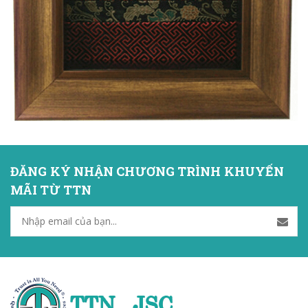
ĐĂNG KÝ NHẬN CHƯƠNG TRÌNH KHUYẾN
MÃI TỪ TTN