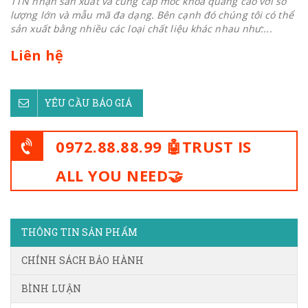
TTN nhận sản xuất và cung cấp móc khoá quảng cáo với số
lượng lớn và mẫu mã đa dạng. Bên cạnh đó chúng tôi có thể
sản xuất bằng nhiều các loại chất liệu khác nhau như:...
Liên hệ
YÊU CẦU BÁO GIÁ
0972.88.88.99 🤖TRUST IS
ALL YOU NEED🤝
THÔNG TIN SẢN PHẨM
CHÍNH SÁCH BẢO HÀNH
BÌNH LUẬN