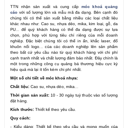
TTN nhận sản xuất và cung cấp
móc khoá quảng
cáo
với số lượng lớn và mẫu mã đa dạng. Bên cạnh đó
chúng tôi có thể sản xuất bằng nhiều các loại chất liệu
khác nhau như: Cao su, nhựa dẻo, mika, kim loại, gỗ, da
PU... để quý khách hàng có thể đa dạng được sự lựa
chọn, phù hợp với từng tiêu chí riêng của mỗi doanh
nghiệp. Đặc biệt chúng tôi có thể in ấn, khắc laser, đổ
khuôn nổi logo... của các doanh nghiệp lên sản phẩm
theo bất cứ yêu cầu nào từ quý khách hàng với chi phí
cạnh tranh nhất và chất lượng đảm bảo nhất. Đây chính là
một trong những công cụ quảng bá thương hiệu cực kỳ
hiệu quả mà lại ít tốn kém chi phí nhất.
Một số chi tiết về móc khoá nhựa:
Chất liệu:
Cao su, nhựa dẻo, mika...
Thời gian sản xuất:
10 - 30 ngày tuỳ thuộc vào số lượng
đặt hàng.
Kích thước:
Thiết kế theo yêu cầu.
Quy cách:
- Kiểu dáng: Thiết kế theo yêu cầu và mong muốn của