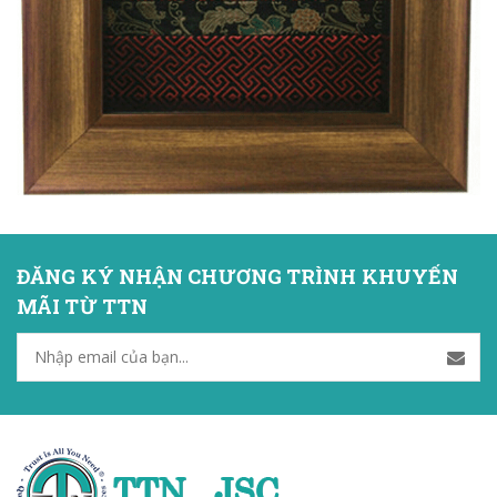
ĐĂNG KÝ NHẬN CHƯƠNG TRÌNH KHUYẾN
MÃI TỪ TTN