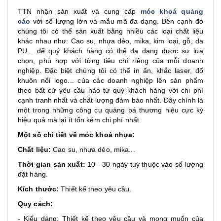
TTN nhận sản xuất và cung cấp
móc khoá quảng
cáo
với số lượng lớn và mẫu mã đa dạng. Bên cạnh đó
chúng tôi có thể sản xuất bằng nhiều các loại chất liệu
khác nhau như: Cao su, nhựa dẻo, mika, kim loại, gỗ, da
PU... để quý khách hàng có thể đa dạng được sự lựa
chọn, phù hợp với từng tiêu chí riêng của mỗi doanh
nghiệp. Đặc biệt chúng tôi có thể in ấn, khắc laser, đổ
khuôn nổi logo... của các doanh nghiệp lên sản phẩm
theo bất cứ yêu cầu nào từ quý khách hàng với chi phí
cạnh tranh nhất và chất lượng đảm bảo nhất. Đây chính là
một trong những công cụ quảng bá thương hiệu cực kỳ
hiệu quả mà lại ít tốn kém chi phí nhất.
Một số chi tiết về móc khoá nhựa:
Chất liệu:
Cao su, nhựa dẻo, mika...
Thời gian sản xuất:
10 - 30 ngày tuỳ thuộc vào số lượng
đặt hàng.
Kích thước:
Thiết kế theo yêu cầu.
Quy cách:
- Kiểu dáng: Thiết kế theo yêu cầu và mong muốn của