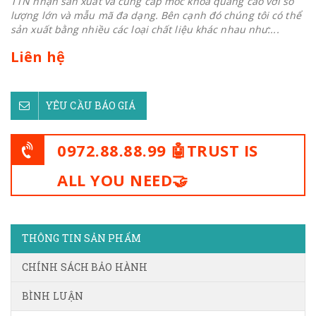
TTN nhận sản xuất và cung cấp móc khoá quảng cáo với số
lượng lớn và mẫu mã đa dạng. Bên cạnh đó chúng tôi có thể
sản xuất bằng nhiều các loại chất liệu khác nhau như:...
Liên hệ
YÊU CẦU BÁO GIÁ
0972.88.88.99 🤖TRUST IS
ALL YOU NEED🤝
THÔNG TIN SẢN PHẨM
CHÍNH SÁCH BẢO HÀNH
BÌNH LUẬN