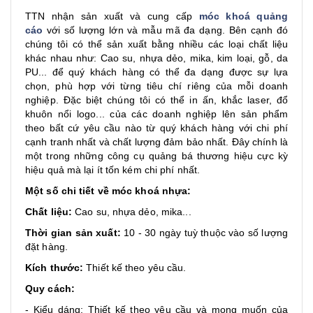
TTN nhận sản xuất và cung cấp
móc khoá quảng
cáo
với số lượng lớn và mẫu mã đa dạng. Bên cạnh đó
chúng tôi có thể sản xuất bằng nhiều các loại chất liệu
khác nhau như: Cao su, nhựa dẻo, mika, kim loại, gỗ, da
PU... để quý khách hàng có thể đa dạng được sự lựa
chọn, phù hợp với từng tiêu chí riêng của mỗi doanh
nghiệp. Đặc biệt chúng tôi có thể in ấn, khắc laser, đổ
khuôn nổi logo... của các doanh nghiệp lên sản phẩm
theo bất cứ yêu cầu nào từ quý khách hàng với chi phí
cạnh tranh nhất và chất lượng đảm bảo nhất. Đây chính là
một trong những công cụ quảng bá thương hiệu cực kỳ
hiệu quả mà lại ít tốn kém chi phí nhất.
Một số chi tiết về móc khoá nhựa:
Chất liệu:
Cao su, nhựa dẻo, mika...
Thời gian sản xuất:
10 - 30 ngày tuỳ thuộc vào số lượng
đặt hàng.
Kích thước:
Thiết kế theo yêu cầu.
Quy cách:
- Kiểu dáng: Thiết kế theo yêu cầu và mong muốn của