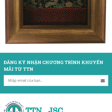
ĐĂNG KÝ NHẬN CHƯƠNG TRÌNH KHUYẾN
MÃI TỪ TTN