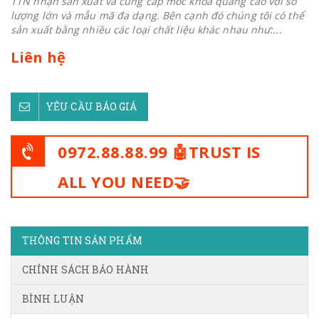
TTN nhận sản xuất và cung cấp móc khoá quảng cáo với số
lượng lớn và mẫu mã đa dạng. Bên cạnh đó chúng tôi có thể
sản xuất bằng nhiều các loại chất liệu khác nhau như:...
Liên hệ
YÊU CẦU BÁO GIÁ
0972.88.88.99 🤖TRUST IS
ALL YOU NEED🤝
THÔNG TIN SẢN PHẨM
CHÍNH SÁCH BẢO HÀNH
BÌNH LUẬN