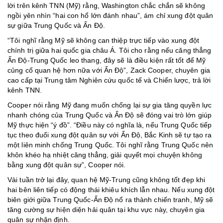
lời trên kênh TNN (Mỹ) rằng, Washington chắc chắn sẽ không
ngồi yên nhìn “hai con hổ lớn đánh nhau”, ám chỉ xung đột quân
sự giữa Trung Quốc và Ấn Độ.
“Tôi nghĩ rằng Mỹ sẽ không can thiệp trực tiếp vào xung đột
chính trị giữa hai quốc gia châu Á. Tôi cho rằng nếu căng thẳng
Ấn Độ-Trung Quốc leo thang, đây sẽ là điều kiện rất tốt để Mỹ
củng cố quan hệ hơn nữa với Ấn Độ”, Zack Cooper, chuyên gia
cao cấp tại Trung tâm Nghiên cứu quốc tế và Chiến lược, trả lời
kênh TNN.
Cooper nói rằng Mỹ đang muốn chống lại sự gia tăng quyền lực
nhanh chóng của Trung Quốc và Ấn Độ sẽ đóng vai trò lớn giúp
Mỹ thực hiện “ý đồ”. “Điều này có nghĩa là, nếu Trung Quốc tiếp
tục theo đuổi xung đột quân sự với Ấn Độ, Bắc Kinh sẽ tự tạo ra
một liên minh chống Trung Quốc. Tôi nghĩ rằng Trung Quốc nên
khôn khéo hạ nhiệt căng thẳng, giải quyết mọi chuyện không
bằng xung đột quân sự”, Cooper nói.
Vài tuần trở lại đây, quan hệ Mỹ-Trung cũng không tốt đẹp khi
hai bên liên tiếp có động thái khiêu khích lẫn nhau. Nếu xung đột
biên giới giữa Trung Quốc-Ấn Độ nổ ra thành chiến tranh, Mỹ sẽ
tăng cường sự hiện diện hải quân tại khu vực này, chuyên gia
quân sự nhận định.