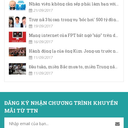
Nhân viên không cần sếp phải làm bạn với mình, họ muốn lãnh đạo giúp họ đạt được thành công
21/09/2017
Truy nã 3 bị can trong vụ 'bốc hơi' 500 tỷ đồng tại chi nhánh OceanBank Hải Phòng
19/09/2017
Mạng internet của FPT bất ngờ "sập" trên diện rộng, số điện thoại tổng đài cũng vô hiệu
16/09/2017
Hành động lạ của ông Kim Jong-un trước ngày "đại nạn"
11/09/2017
Đầu tuần, miền Bắc mưa to, miền Trung nắng nóng
11/09/2017
ĐĂNG KÝ NHẬN CHƯƠNG TRÌNH KHUYẾN
MÃI TỪ TTN