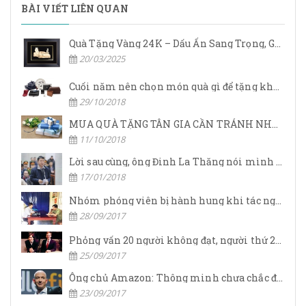
BÀI VIẾT LIÊN QUAN
Quà Tặng Vàng 24K – Dấu Ấn Sang Trọng, Giá Trị Vĩnh Cửu
20/03/2025
Cuối năm nên chọn món quà gì để tặng khách hàng.
29/10/2018
MUA QUÀ TẶNG TÂN GIA CẦN TRÁNH NHỮNG GÌ?
11/10/2018
Lời sau cùng, ông Đinh La Thăng nói mình nợ nhân dân quá nhiều
17/01/2018
Nhóm phóng viên bị hành hung khi tác nghiệp
28/09/2017
Phỏng vấn 20 người không đạt, người thứ 21 đã khiến Steve Jobs phải nài nỉ về làm CEO Apple nhờ chiến lược vô cùng thông minh
25/09/2017
Ông chủ Amazon: Thông minh chưa chắc đã thành công
23/09/2017