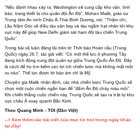
“Nếu đánh nhau xảy ra, Washington sẽ cung cấp kho vận, tình
báo, trang thiết bị cho quân đội Ấn Độ”, Mohan Malik, giáo sư
Trung tâm An ninh Châu Á-Thái Bình Dương, nói. “Thậm chí,
Lầu Năm Góc sẽ điều tàu sân bay và tàu ngầm hạt nhân tới khu
vực này để giúp New Delhi giám sát hạm đội tàu chiến Trung
Quốc”.
Trong bài xã luận đăng tải trên tờ Thời báo Hoàn cầu (Trung
Quốc) ngày 26.7, tác giả viết: “Có một thế lực ở phương Tây
đang kích động xung đột quân sự giữa Trung Quốc-Ấn Độ. Đây
là cách để họ tìm kiếm các lợi ích chiến lược mà không mất một
xu nào”. Thế lực được tờ báo ám chỉ là Mỹ.
Chuyên gia Malik nhận định, các nhà chiến lược Trung Quốc sẽ
chọn một cuộc chiến ngắn hạn để “đấm Ấn Độ chảy máu mũi”.
Khi chiến thắng cuộc chiến này, Trung Quốc sẽ tạo ra trật tự khu
vực châu Á xoay quanh Bắc Kinh.
Theo Quang Minh - TOI (Dân Việt)
--> Xem thêm các bài viết của mục tin hot trong ngày khác
tại đây!