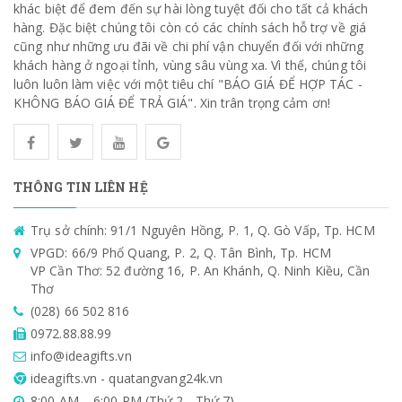
khác biệt để đem đến sự hài lòng tuyệt đối cho tất cả khách
hàng. Đặc biệt chúng tôi còn có các chính sách hỗ trợ về giá
cũng như những ưu đãi về chi phí vận chuyển đối với những
khách hàng ở ngoại tỉnh, vùng sâu vùng xa. Vì thế, chúng tôi
luôn luôn làm việc với một tiêu chí "BÁO GIÁ ĐỂ HỢP TÁC -
KHÔNG BÁO GIÁ ĐỂ TRẢ GIÁ". Xin trân trọng cảm ơn!
THÔNG TIN LIÊN HỆ
Trụ sở chính: 91/1 Nguyên Hồng, P. 1, Q. Gò Vấp, Tp. HCM
VPGD: 66/9 Phổ Quang, P. 2, Q. Tân Bình, Tp. HCM
VP Cần Thơ: 52 đường 16, P. An Khánh, Q. Ninh Kiều, Cần
Thơ
(028) 66 502 816
0972.88.88.99
info@ideagifts.vn
ideagifts.vn - quatangvang24k.vn
8:00 AM – 6:00 PM (Thứ 2 - Thứ 7)