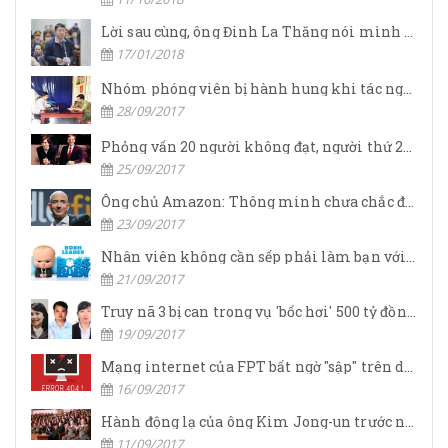
Lời sau cùng, ông Đinh La Thăng nói mình nợ nhân dân quá nhiều
17/01/2018
Nhóm phóng viên bị hành hung khi tác nghiệp
28/09/2017
Phỏng vấn 20 người không đạt, người thứ 21 đã khiến Steve Jobs phải nài nỉ về làm CEO Apple nhờ chiến lược vô cùng thông minh
25/09/2017
Ông chủ Amazon: Thông minh chưa chắc đã thành công
23/09/2017
Nhân viên không cần sếp phải làm bạn với mình, họ muốn lãnh đạo giúp họ đạt được thành công
21/09/2017
Truy nã 3 bị can trong vụ 'bốc hơi' 500 tỷ đồng tại chi nhánh OceanBank Hải Phòng
19/09/2017
Mạng internet của FPT bất ngờ "sập" trên diện rộng, số điện thoại tổng đài cũng vô hiệu
16/09/2017
Hành động lạ của ông Kim Jong-un trước ngày "đại nạn"
11/09/2017