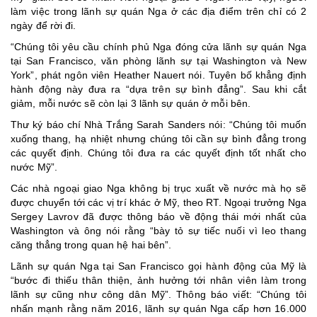
làm việc trong lãnh sự quán Nga ở các địa điểm trên chỉ có 2
ngày để rời đi.
“Chúng tôi yêu cầu chính phủ Nga đóng cửa lãnh sự quán Nga
tại San Francisco, văn phòng lãnh sự tại Washington và New
York”, phát ngôn viên Heather Nauert nói. Tuyên bố khẳng định
hành động này đưa ra “dựa trên sự bình đẳng”. Sau khi cắt
giảm, mỗi nước sẽ còn lại 3 lãnh sự quán ở mỗi bên.
Thư ký báo chí Nhà Trắng Sarah Sanders nói: “Chúng tôi muốn
xuống thang, hạ nhiệt nhưng chúng tôi cần sự bình đẳng trong
các quyết định. Chúng tôi đưa ra các quyết định tốt nhất cho
nước Mỹ”.
Các nhà ngoại giao Nga không bị trục xuất về nước mà họ sẽ
được chuyển tới các vị trí khác ở Mỹ, theo RT. Ngoại trưởng Nga
Sergey Lavrov đã được thông báo về động thái mới nhất của
Washington và ông nói rằng “bày tỏ sự tiếc nuối vì leo thang
căng thẳng trong quan hệ hai bên”.
Lãnh sự quán Nga tại San Francisco gọi hành động của Mỹ là
“bước đi thiếu thân thiện, ảnh hưởng tới nhân viên làm trong
lãnh sự cũng như công dân Mỹ”. Thông báo viết: “Chúng tôi
nhấn mạnh rằng năm 2016, lãnh sự quán Nga cấp hơn 16.000