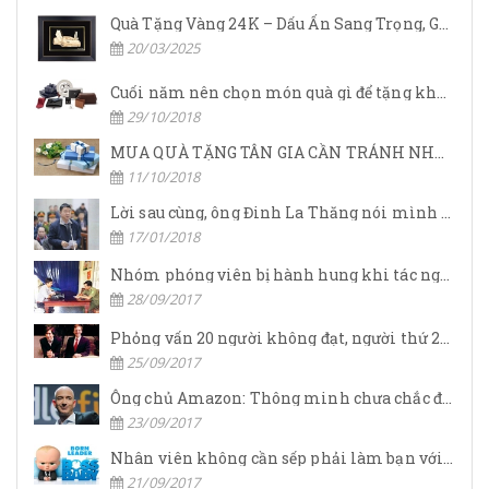
Quà Tặng Vàng 24K – Dấu Ấn Sang Trọng, Giá Trị Vĩnh Cửu
20/03/2025
Cuối năm nên chọn món quà gì để tặng khách hàng.
29/10/2018
MUA QUÀ TẶNG TÂN GIA CẦN TRÁNH NHỮNG GÌ?
11/10/2018
Lời sau cùng, ông Đinh La Thăng nói mình nợ nhân dân quá nhiều
17/01/2018
Nhóm phóng viên bị hành hung khi tác nghiệp
28/09/2017
Phỏng vấn 20 người không đạt, người thứ 21 đã khiến Steve Jobs phải nài nỉ về làm CEO Apple nhờ chiến lược vô cùng thông minh
25/09/2017
Ông chủ Amazon: Thông minh chưa chắc đã thành công
23/09/2017
Nhân viên không cần sếp phải làm bạn với mình, họ muốn lãnh đạo giúp họ đạt được thành công
21/09/2017