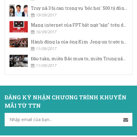
Truy nã 3 bị can trong vụ 'bốc hơi' 500 tỷ đồng tại chi nhánh OceanBank Hải Phòng
19/09/2017
Mạng internet của FPT bất ngờ "sập" trên diện rộng, số điện thoại tổng đài cũng vô hiệu
16/09/2017
Hành động lạ của ông Kim Jong-un trước ngày "đại nạn"
11/09/2017
Đầu tuần, miền Bắc mưa to, miền Trung nắng nóng
11/09/2017
ĐĂNG KÝ NHẬN CHƯƠNG TRÌNH KHUYẾN
MÃI TỪ TTN