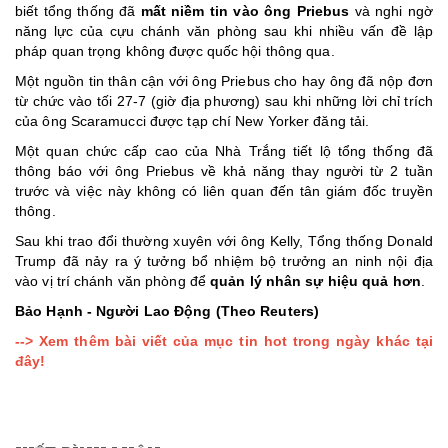
biết tổng thống đã
mất niềm tin vào ông Priebus
và nghi ngờ
năng lực của cựu chánh văn phòng sau khi nhiều vấn đề lập
pháp quan trọng không được quốc hội thông qua.
Một nguồn tin thân cận với ông Priebus cho hay ông đã nộp đơn
từ chức vào tối 27-7 (giờ địa phương) sau khi những lời chỉ trích
của ông Scaramucci được tạp chí New Yorker đăng tải.
Một quan chức cấp cao của Nhà Trắng tiết lộ tổng thống đã
thông báo với ông Priebus về khả năng thay người từ 2 tuần
trước và việc này không có liên quan đến tân giám đốc truyền
thông.
Sau khi trao đổi thường xuyên với ông Kelly, Tổng thống Donald
Trump đã nảy ra ý tưởng bổ nhiệm bộ trưởng an ninh nội địa
vào vị trí chánh văn phòng để
quản lý nhân sự hiệu quả hơn
.
Bảo Hạnh - Người Lao Động (Theo Reuters)
--> Xem thêm bài viết của mục tin hot trong ngày khác tại
đây!