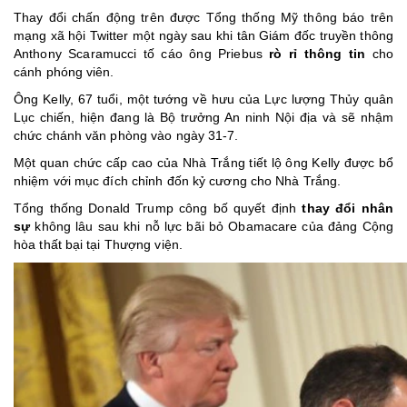
Thay đổi chấn động trên được Tổng thống Mỹ thông báo trên
mạng xã hội Twitter một ngày sau khi tân Giám đốc truyền thông
Anthony Scaramucci tố cáo ông Priebus
rò rỉ thông tin
cho
cánh phóng viên.
Ông Kelly, 67 tuổi, một tướng về hưu của Lực lượng Thủy quân
Lục chiến, hiện đang là Bộ trưởng An ninh Nội địa và sẽ nhậm
chức chánh văn phòng vào ngày 31-7.
Một quan chức cấp cao của Nhà Trắng tiết lộ ông Kelly được bổ
nhiệm với mục đích chỉnh đốn kỷ cương cho Nhà Trắng.
Tổng thống Donald Trump công bố quyết định
thay đổi nhân
sự
không lâu sau khi nỗ lực bãi bỏ Obamacare của đảng Cộng
hòa thất bại tại Thượng viện.