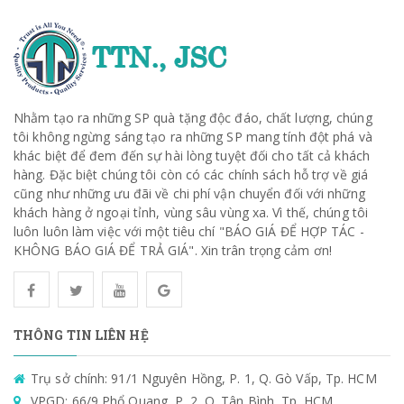
Nhằm tạo ra những SP quà tặng độc đáo, chất lượng, chúng
tôi không ngừng sáng tạo ra những SP mang tính đột phá và
khác biệt để đem đến sự hài lòng tuyệt đối cho tất cả khách
hàng. Đặc biệt chúng tôi còn có các chính sách hỗ trợ về giá
cũng như những ưu đãi về chi phí vận chuyển đối với những
khách hàng ở ngoại tỉnh, vùng sâu vùng xa. Vì thế, chúng tôi
luôn luôn làm việc với một tiêu chí "BÁO GIÁ ĐỂ HỢP TÁC -
KHÔNG BÁO GIÁ ĐỂ TRẢ GIÁ". Xin trân trọng cảm ơn!
THÔNG TIN LIÊN HỆ
Trụ sở chính: 91/1 Nguyên Hồng, P. 1, Q. Gò Vấp, Tp. HCM
VPGD: 66/9 Phổ Quang, P. 2, Q. Tân Bình, Tp. HCM