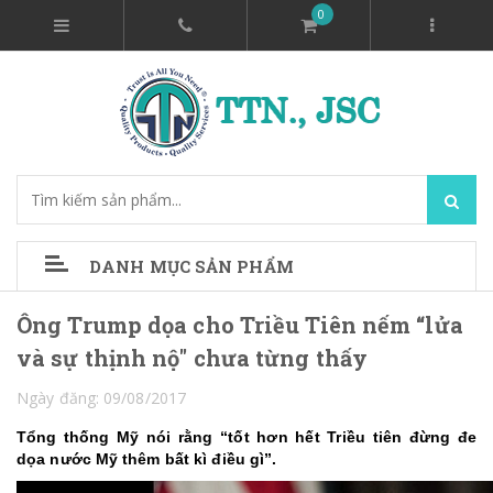
0
DANH MỤC SẢN PHẨM
Ông Trump dọa cho Triều Tiên nếm “lửa
và sự thịnh nộ" chưa từng thấy
Ngày đăng: 09/08/2017
Tổng thống Mỹ nói rằng “tốt hơn hết Triều tiên đừng đe
dọa nước Mỹ thêm bất kì điều gì”.