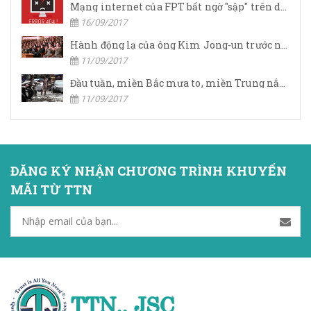
Mạng internet của FPT bất ngờ "sập" trên diện rộng, số điện thoại tổng đài cũng vô hiệu
16/09/2017
Hành động lạ của ông Kim Jong-un trước ngày "đại nạn"
11/09/2017
Đầu tuần, miền Bắc mưa to, miền Trung nắng nóng
11/09/2017
ĐĂNG KÝ NHẬN CHƯƠNG TRÌNH KHUYẾN
MÃI TỪ TTN