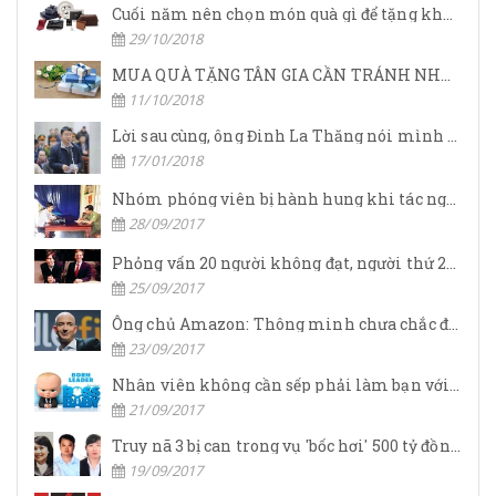
Cuối năm nên chọn món quà gì để tặng khách hàng.
29/10/2018
MUA QUÀ TẶNG TÂN GIA CẦN TRÁNH NHỮNG GÌ?
11/10/2018
Lời sau cùng, ông Đinh La Thăng nói mình nợ nhân dân quá nhiều
17/01/2018
Nhóm phóng viên bị hành hung khi tác nghiệp
28/09/2017
Phỏng vấn 20 người không đạt, người thứ 21 đã khiến Steve Jobs phải nài nỉ về làm CEO Apple nhờ chiến lược vô cùng thông minh
25/09/2017
Ông chủ Amazon: Thông minh chưa chắc đã thành công
23/09/2017
Nhân viên không cần sếp phải làm bạn với mình, họ muốn lãnh đạo giúp họ đạt được thành công
21/09/2017
Truy nã 3 bị can trong vụ 'bốc hơi' 500 tỷ đồng tại chi nhánh OceanBank Hải Phòng
19/09/2017