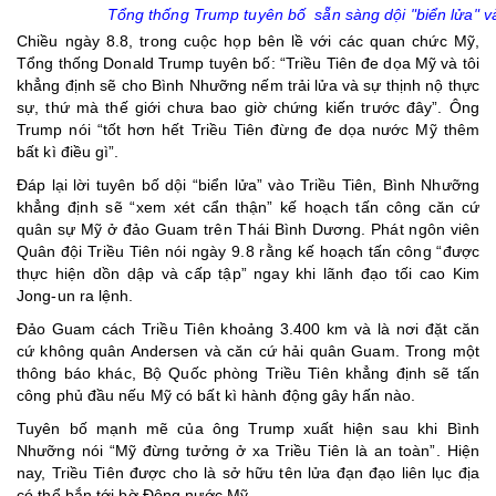
Tổng thống Trump tuyên bố sẵn sàng dội "biển lửa" và
Chiều ngày 8.8, trong cuộc họp bên lề với các quan chức Mỹ,
Tổng thống Donald Trump tuyên bố: “Triều Tiên đe dọa Mỹ và tôi
khẳng định sẽ cho Bình Nhưỡng nếm trải lửa và sự thịnh nộ thực
sự, thứ mà thế giới chưa bao giờ chứng kiến trước đây”. Ông
Trump nói “tốt hơn hết Triều Tiên đừng đe dọa nước Mỹ thêm
bất kì điều gì”.
Đáp lại lời tuyên bố dội “biển lửa” vào Triều Tiên, Bình Nhưỡng
khẳng định sẽ “xem xét cẩn thận” kế hoạch tấn công căn cứ
quân sự Mỹ ở đảo Guam trên Thái Bình Dương. Phát ngôn viên
Quân đội Triều Tiên nói ngày 9.8 rằng kế hoạch tấn công “được
thực hiện dồn dập và cấp tập” ngay khi lãnh đạo tối cao Kim
Jong-un ra lệnh.
Đảo Guam cách Triều Tiên khoảng 3.400 km và là nơi đặt căn
cứ không quân Andersen và căn cứ hải quân Guam. Trong một
thông báo khác, Bộ Quốc phòng Triều Tiên khẳng định sẽ tấn
công phủ đầu nếu Mỹ có bất kì hành động gây hấn nào.
Tuyên bố mạnh mẽ của ông Trump xuất hiện sau khi Bình
Nhưỡng nói “Mỹ đừng tưởng ở xa Triều Tiên là an toàn”. Hiện
nay, Triều Tiên được cho là sở hữu tên lửa đạn đạo liên lục địa
có thể bắn tới bờ Đông nước Mỹ.