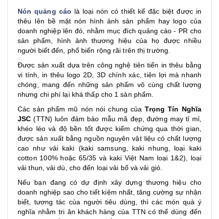
Nón quảng cáo
là loại nón có thiết kế đặc biệt được in
thêu lên bề mặt nón hình ảnh sản phẩm hay logo của
doanh nghiệp lên đó, nhằm mục đích quảng cáo - PR cho
sản phẩm, hình ảnh thương hiệu của họ được nhiều
người biết đến, phổ biến rộng rãi trên thị trường.
Được sản xuất dựa trên công nghệ tiên tiến in thêu bằng
vi tính, in thêu logo 2D, 3D chính xác, tiện lợi mà nhanh
chóng, mang đến những sản phẩm vô cùng chất lượng
nhưng chi phí lại khá thấp cho 1 sản phẩm.
Các sản phẩm mũ nón nói chung của
Trọng Tín Nghĩa
JSC
(TTN) luôn đảm bảo mẫu mã đẹp, đường may tỉ mỉ,
khéo léo và độ bền tốt được kiểm chứng qua thời gian,
được sản xuất bằng nguồn nguyên vật liệu có chất lượng
cao như vải kaki (kaki samsung, kaki nhung, loại kaki
cotton 100% hoặc 65/35 và kaki Việt Nam loại 1&2), loại
vải thun, vải dù, cho đến loại vải bố và vải gió.
Nếu bạn đang có dự định xây dựng thương hiệu cho
doanh nghiệp sao cho tiết kiệm nhất, tăng cường sự nhận
biết, tương tác của người tiêu dùng, thì các món quà ý
nghĩa nhằm tri ân khách hàng của TTN có thể dùng đến