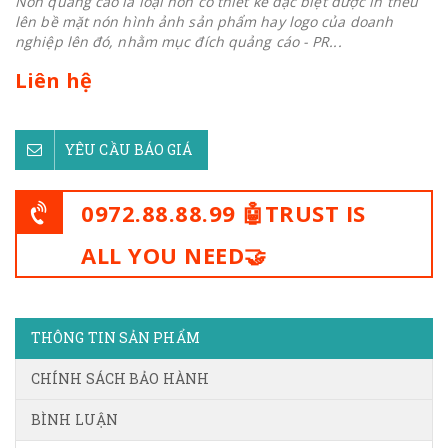
Nón quảng cáo là loại nón có thiết kế đặc biệt được in thêu
lên bề mặt nón hình ảnh sản phẩm hay logo của doanh
nghiệp lên đó, nhằm mục đích quảng cáo - PR...
Liên hệ
YÊU CẦU BÁO GIÁ
0972.88.88.99 🤖TRUST IS
ALL YOU NEED🤝
THÔNG TIN SẢN PHẨM
CHÍNH SÁCH BẢO HÀNH
BÌNH LUẬN