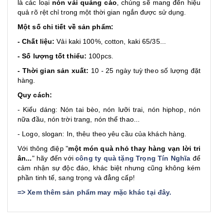
là các loại
nón vải quảng cáo
, chúng sẽ mang đến hiệu
quả rõ rệt chỉ trong một thời gian ngắn được sử dụng.
Một số chi tiết về sản phẩm:
- Chất liệu:
Vải kaki 100%, cotton, kaki 65/35...
- Số lượng tốt thiểu:
100pcs.
- Thời gian sản xuất:
10 - 25 ngày tuỳ theo số lượng đặt
hàng.
Quy cách:
- Kiểu dáng: Nón tai bèo, nón lưỡi trai, nón hiphop, nón
nữa đầu, nón trời trang, nón thể thao...
- Logo, slogan: In, thêu theo yêu cầu của khách hàng.
Với thông điệp "
một món quà nhỏ thay hàng vạn lời tri
ân...
" hãy đến với
công ty quà tặng Trọng Tín Nghĩa
để
cảm nhận sự độc đáo, khác biệt nhưng cũng không kém
phần tinh tế, sang trọng và đẳng cấp!
=>
Xem thêm sản phẩm may mặc khác tại đây
.