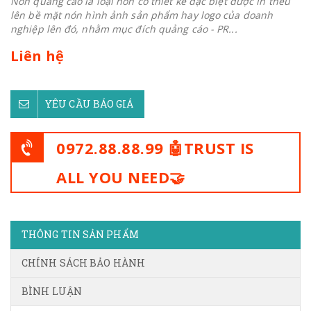
Nón quảng cáo là loại nón có thiết kế đặc biệt được in thêu
lên bề mặt nón hình ảnh sản phẩm hay logo của doanh
nghiệp lên đó, nhằm mục đích quảng cáo - PR...
Liên hệ
YÊU CẦU BÁO GIÁ
0972.88.88.99 🤖TRUST IS
ALL YOU NEED🤝
THÔNG TIN SẢN PHẨM
CHÍNH SÁCH BẢO HÀNH
BÌNH LUẬN