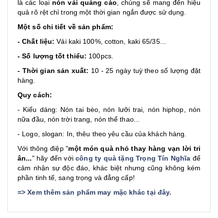
là các loại
nón vải quảng cáo
, chúng sẽ mang đến hiệu
quả rõ rệt chỉ trong một thời gian ngắn được sử dụng.
Một số chi tiết về sản phẩm:
- Chất liệu:
Vải kaki 100%, cotton, kaki 65/35...
- Số lượng tốt thiểu:
100pcs.
- Thời gian sản xuất:
10 - 25 ngày tuỳ theo số lượng đặt
hàng.
Quy cách:
- Kiểu dáng: Nón tai bèo, nón lưỡi trai, nón hiphop, nón
nữa đầu, nón trời trang, nón thể thao...
- Logo, slogan: In, thêu theo yêu cầu của khách hàng.
Với thông điệp "
một món quà nhỏ thay hàng vạn lời tri
ân...
" hãy đến với
công ty quà tặng Trọng Tín Nghĩa
để
cảm nhận sự độc đáo, khác biệt nhưng cũng không kém
phần tinh tế, sang trọng và đẳng cấp!
=>
Xem thêm sản phẩm may mặc khác tại đây
.