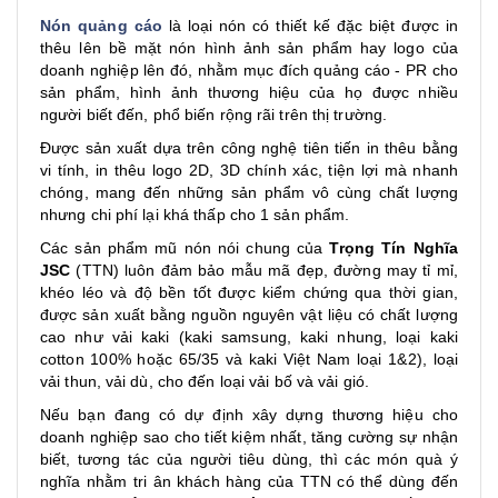
Nón quảng cáo
là loại nón có thiết kế đặc biệt được in
thêu lên bề mặt nón hình ảnh sản phẩm hay logo của
doanh nghiệp lên đó, nhằm mục đích quảng cáo - PR cho
sản phẩm, hình ảnh thương hiệu của họ được nhiều
người biết đến, phổ biến rộng rãi trên thị trường.
Được sản xuất dựa trên công nghệ tiên tiến in thêu bằng
vi tính, in thêu logo 2D, 3D chính xác, tiện lợi mà nhanh
chóng, mang đến những sản phẩm vô cùng chất lượng
nhưng chi phí lại khá thấp cho 1 sản phẩm.
Các sản phẩm mũ nón nói chung của
Trọng Tín Nghĩa
JSC
(TTN) luôn đảm bảo mẫu mã đẹp, đường may tỉ mỉ,
khéo léo và độ bền tốt được kiểm chứng qua thời gian,
được sản xuất bằng nguồn nguyên vật liệu có chất lượng
cao như vải kaki (kaki samsung, kaki nhung, loại kaki
cotton 100% hoặc 65/35 và kaki Việt Nam loại 1&2), loại
vải thun, vải dù, cho đến loại vải bố và vải gió.
Nếu bạn đang có dự định xây dựng thương hiệu cho
doanh nghiệp sao cho tiết kiệm nhất, tăng cường sự nhận
biết, tương tác của người tiêu dùng, thì các món quà ý
nghĩa nhằm tri ân khách hàng của TTN có thể dùng đến