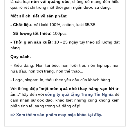
là các loại
nón vải quảng cáo
, chúng sẽ mang đến hiệu
quả rõ rệt chỉ trong một thời gian ngắn được sử dụng.
Một số chi tiết về sản phẩm:
- Chất liệu:
Vải kaki 100%, cotton, kaki 65/35...
- Số lượng tốt thiểu:
100pcs.
- Thời gian sản xuất:
10 - 25 ngày tuỳ theo số lượng đặt
hàng.
Quy cách:
- Kiểu dáng: Nón tai bèo, nón lưỡi trai, nón hiphop, nón
nữa đầu, nón trời trang, nón thể thao...
- Logo, slogan: In, thêu theo yêu cầu của khách hàng.
Với thông điệp "
một món quà nhỏ thay hàng vạn lời tri
ân...
" hãy đến với
công ty quà tặng Trọng Tín Nghĩa
để
cảm nhận sự độc đáo, khác biệt nhưng cũng không kém
phần tinh tế, sang trọng và đẳng cấp!
=>
Xem thêm sản phẩm may mặc khác tại đây
.