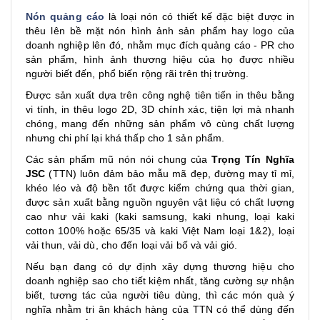
Nón quảng cáo
là loại nón có thiết kế đặc biệt được in
thêu lên bề mặt nón hình ảnh sản phẩm hay logo của
doanh nghiệp lên đó, nhằm mục đích quảng cáo - PR cho
sản phẩm, hình ảnh thương hiệu của họ được nhiều
người biết đến, phổ biến rộng rãi trên thị trường.
Được sản xuất dựa trên công nghệ tiên tiến in thêu bằng
vi tính, in thêu logo 2D, 3D chính xác, tiện lợi mà nhanh
chóng, mang đến những sản phẩm vô cùng chất lượng
nhưng chi phí lại khá thấp cho 1 sản phẩm.
Các sản phẩm mũ nón nói chung của
Trọng Tín Nghĩa
JSC
(TTN) luôn đảm bảo mẫu mã đẹp, đường may tỉ mỉ,
khéo léo và độ bền tốt được kiểm chứng qua thời gian,
được sản xuất bằng nguồn nguyên vật liệu có chất lượng
cao như vải kaki (kaki samsung, kaki nhung, loại kaki
cotton 100% hoặc 65/35 và kaki Việt Nam loại 1&2), loại
vải thun, vải dù, cho đến loại vải bố và vải gió.
Nếu bạn đang có dự định xây dựng thương hiệu cho
doanh nghiệp sao cho tiết kiệm nhất, tăng cường sự nhận
biết, tương tác của người tiêu dùng, thì các món quà ý
nghĩa nhằm tri ân khách hàng của TTN có thể dùng đến