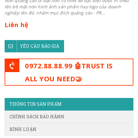
Nón quảng cáo là loại nón có thiết kế đặc biệt được in thêu
lên bề mặt nón hình ảnh sản phẩm hay logo của doanh
nghiệp lên đó, nhằm mục đích quảng cáo - PR...
Liên hệ
YÊU CẦU BÁO GIÁ
0972.88.88.99 🤖TRUST IS
ALL YOU NEED🤝
THÔNG TIN SẢN PHẨM
CHÍNH SÁCH BẢO HÀNH
BÌNH LUẬN