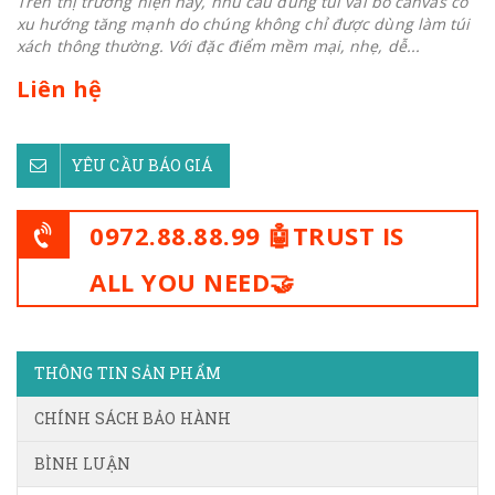
Trên thị trường hiện nay, nhu cầu dùng túi vải bố canvas có
xu hướng tăng mạnh do chúng không chỉ được dùng làm túi
xách thông thường. Với đặc điểm mềm mại, nhẹ, dễ...
Liên hệ
YÊU CẦU BÁO GIÁ
0972.88.88.99 🤖TRUST IS
ALL YOU NEED🤝
THÔNG TIN SẢN PHẨM
CHÍNH SÁCH BẢO HÀNH
BÌNH LUẬN