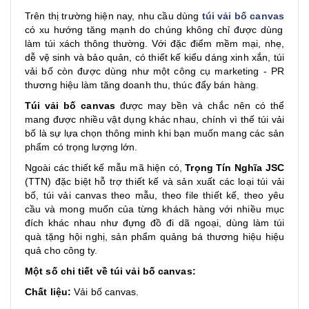
Trên thị trường hiện nay, nhu cầu dùng
túi vải bố canvas
có xu hướng tăng mạnh do chúng không chỉ được dùng
làm túi xách thông thường. Với đặc điểm mềm mại, nhẹ,
dễ vệ sinh và bảo quản, có thiết kế kiểu dáng xinh xắn, túi
vải bố còn được dùng như một công cụ marketing - PR
thương hiệu làm tăng doanh thu, thúc đẩy bán hàng.
Túi vải bố canvas
được may bền và chắc nên có thể
mang được nhiều vật dụng khác nhau, chính vì thế túi vải
bố là sự lựa chọn thông minh khi bạn muốn mang các sản
phẩm có trọng lượng lớn.
Ngoài các thiết kế mẫu mã hiện có,
Trọng Tín Nghĩa JSC
(TTN) đặc biệt hỗ trợ thiết kế và sản xuất các loại túi vải
bố, túi vải canvas theo mẫu, theo file thiết kế, theo yêu
cầu và mong muốn của từng khách hàng với nhiều mục
đích khác nhau như đựng đồ đi dã ngoại, dùng làm túi
quà tặng hội nghị, sản phẩm quảng bá thương hiệu hiệu
quả cho công ty.
Một số chi tiết về túi vải bố canvas:
Chất liệu:
Vải bố canvas.