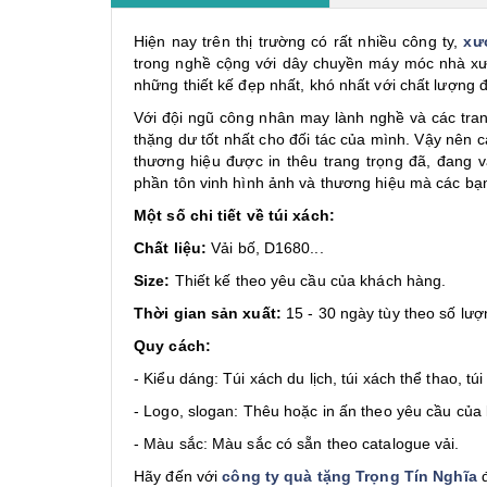
Hiện nay trên thị trường có rất nhiều công ty,
xư
trong nghề cộng với dây chuyền máy móc nhà xưở
những thiết kế đẹp nhất, khó nhất với chất lượng 
Với đội ngũ công nhân may lành nghề và các trang 
thặng dư tốt nhất cho đối tác của mình. Vậy nên c
thương hiệu được in thêu trang trọng đã, đang
phần tôn vinh hình ảnh và thương hiệu mà các bạ
Một số chi tiết về túi xách:
Chất liệu:
Vải bố, D1680...
Size:
Thiết kế theo yêu cầu của khách hàng.
Thời gian sản xuất:
15 - 30 ngày tùy theo số lượ
Quy cách:
- Kiểu dáng: Túi xách du lịch, túi xách thể thao, tú
- Logo, slogan: Thêu hoặc in ấn theo yêu cầu của
- Màu sắc: Màu sắc có sẵn theo catalogue vải.
Hãy đến với
công ty quà tặng Trọng Tín Nghĩa
đ