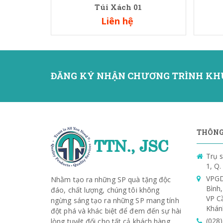
Túi Xách 01
Liên hệ
ĐĂNG KÝ NHẬN CHƯƠNG TRÌNH KH
THÔNG 
Trụ s
1, Q
VPGD
Nhằm tạo ra những SP quà tặng độc
Bình
đáo, chất lượng, chúng tôi không
VP C
ngừng sáng tạo ra những SP mang tính
Khán
đột phá và khác biệt để đem đến sự hài
(028
lòng tuyệt đối cho tất cả khách hàng.