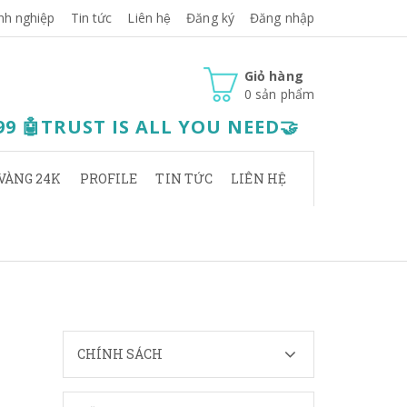
nh nghiệp
Tin tức
Liên hệ
Đăng ký
Đăng nhập
Giỏ hàng
0
sản phẩm
.99 🤖TRUST IS ALL YOU NEED🤝
VÀNG 24K
PROFILE
TIN TỨC
LIÊN HỆ
CHÍNH SÁCH