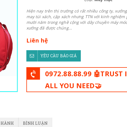
Hiện nay trên thị trường có rất nhiều công ty, xưởng
may túi xách, cặp xách nhưng TTN với kinh nghiệm
mười năm trong nghề cộng với dây chuyền máy mó
xưởng đã được chúng...
Liên hệ
YÊU CẦU BÁO GIÁ
0972.88.88.99 🤖TRUST 
ALL YOU NEED🤝
O HÀNH
BÌNH LUẬN