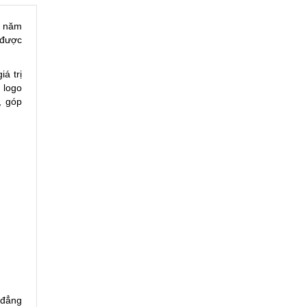
i năm
 được
á trị
 logo
, góp
 đẳng