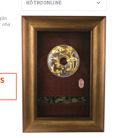
HỖ TRỢ ONLINE
 gần
c nhà
IS