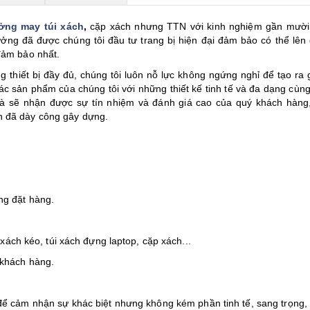
ởng may
túi xách
,
cặp xách nhưng TTN với kinh nghiệm gần mườ
ng đã được chúng tôi đầu tư trang bị hiện đại đảm bảo có thể lên
đảm bảo nhất.
thiết bị đầy đủ, chúng tôi luôn nỗ lực không ngứng nghỉ để tạo ra gi
ác sản phẩm của chúng tôi với những thiết kế tinh tế và đa dạng cùng
 và sẽ nhận được sự tín nhiệm và đánh giá cao của quý khách hàng
n đã dày công gây dựng.
ng đặt hàng.
i xách kéo, túi xách đựng laptop, cặp xách...
 khách hàng.
ể cảm nhận sự khác biệt nhưng không kém phần tinh tế, sang trọng,