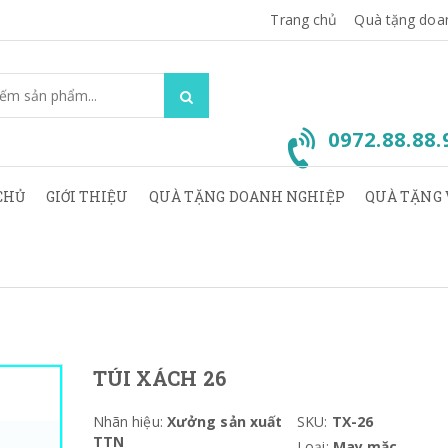
Trang chủ
Quà tặng doa
0972.88.88
CHỦ
GIỚI THIỆU
QUÀ TẶNG DOANH NGHIỆP
QUÀ TẶNG 
TÚI XÁCH 26
Nhãn hiệu:
Xưởng sản xuất
SKU:
TX-26
TTN
Loại:
May mặc