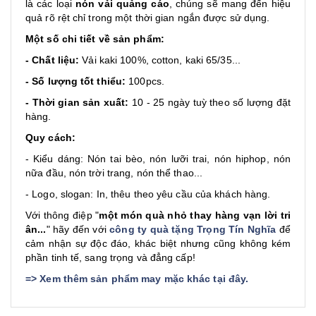
là các loại
nón vải quảng cáo
, chúng sẽ mang đến hiệu
quả rõ rệt chỉ trong một thời gian ngắn được sử dụng.
Một số chi tiết về sản phẩm:
- Chất liệu:
Vải kaki 100%, cotton, kaki 65/35...
- Số lượng tốt thiểu:
100pcs.
- Thời gian sản xuất:
10 - 25 ngày tuỳ theo số lượng đặt
hàng.
Quy cách:
- Kiểu dáng: Nón tai bèo, nón lưỡi trai, nón hiphop, nón
nữa đầu, nón trời trang, nón thể thao...
- Logo, slogan: In, thêu theo yêu cầu của khách hàng.
Với thông điệp "
một món quà nhỏ thay hàng vạn lời tri
ân...
" hãy đến với
công ty quà tặng Trọng Tín Nghĩa
để
cảm nhận sự độc đáo, khác biệt nhưng cũng không kém
phần tinh tế, sang trọng và đẳng cấp!
=>
Xem thêm sản phẩm may mặc khác tại đây
.