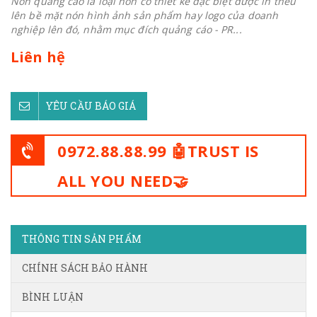
Nón quảng cáo là loại nón có thiết kế đặc biệt được in thêu
lên bề mặt nón hình ảnh sản phẩm hay logo của doanh
nghiệp lên đó, nhằm mục đích quảng cáo - PR...
Liên hệ
YÊU CẦU BÁO GIÁ
0972.88.88.99 🤖TRUST IS
ALL YOU NEED🤝
THÔNG TIN SẢN PHẨM
CHÍNH SÁCH BẢO HÀNH
BÌNH LUẬN