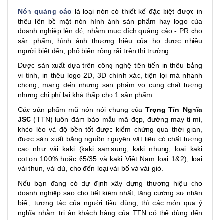
Nón quảng cáo
là loại nón có thiết kế đặc biệt được in
thêu lên bề mặt nón hình ảnh sản phẩm hay logo của
doanh nghiệp lên đó, nhằm mục đích quảng cáo - PR cho
sản phẩm, hình ảnh thương hiệu của họ được nhiều
người biết đến, phổ biến rộng rãi trên thị trường.
Được sản xuất dựa trên công nghệ tiên tiến in thêu bằng
vi tính, in thêu logo 2D, 3D chính xác, tiện lợi mà nhanh
chóng, mang đến những sản phẩm vô cùng chất lượng
nhưng chi phí lại khá thấp cho 1 sản phẩm.
Các sản phẩm mũ nón nói chung của
Trọng Tín Nghĩa
JSC
(TTN) luôn đảm bảo mẫu mã đẹp, đường may tỉ mỉ,
khéo léo và độ bền tốt được kiểm chứng qua thời gian,
được sản xuất bằng nguồn nguyên vật liệu có chất lượng
cao như vải kaki (kaki samsung, kaki nhung, loại kaki
cotton 100% hoặc 65/35 và kaki Việt Nam loại 1&2), loại
vải thun, vải dù, cho đến loại vải bố và vải gió.
Nếu bạn đang có dự định xây dựng thương hiệu cho
doanh nghiệp sao cho tiết kiệm nhất, tăng cường sự nhận
biết, tương tác của người tiêu dùng, thì các món quà ý
nghĩa nhằm tri ân khách hàng của TTN có thể dùng đến